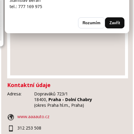
Stanislav Beran
tel.: 777 169 975
Rozumím
Zavřít
Kontaktní údaje
Adresa:
Dopraváků 723/1
18400,
Praha - Dolní Chabry
(okres Praha hl.m., Praha)
www.aaaauto.cz
312 253 508