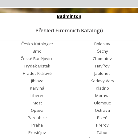
Badminton
Přehled Firemních Katalogů
Česko-Katalog.cz
Boleslav
Brno
Čechy
České Budějovice
Chomutov
Frýdek Místek
Havířov
Hradec Králové
Jablonec
Jihlava
Karlovy Vary
Karviná
Kladno
Liberec
Morava
Most
Olomouc
Opava
Ostrava
Pardubice
Plzeň
Praha
Přerov
Prostějov
Tábor