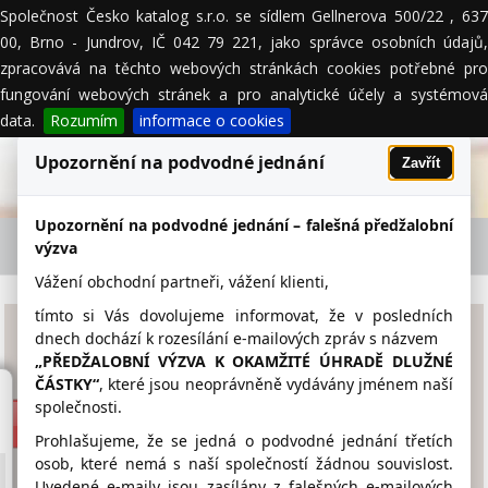
Společnost Česko katalog s.r.o. se sídlem Gellnerova 500/22 , 637
MENU
00, Brno - Jundrov, IČ 042 79 221, jako správce osobních údajů,
zpracovává na těchto webových stránkách cookies potřebné pro
fungování webových stránek a pro analytické účely a systémová
data.
Rozumím
informace o cookies
Upozornění na podvodné jednání
Zavřít
Upozornění na podvodné jednání – falešná předžalobní
AAA AUTO a.s. - firemní detail
výzva
Vážení obchodní partneři, vážení klienti,
tímto si Vás dovolujeme informovat, že v posledních
AAA AUTO a.s.
dnech dochází k rozesílání e-mailových zpráv s názvem
„PŘEDŽALOBNÍ VÝZVA K OKAMŽITÉ ÚHRADĚ DLUŽNÉ
ČÁSTKY“
, které jsou neoprávněně vydávány jménem naší
www.aaaauto.cz
společnosti.
312 253 508
Prohlašujeme, že se jedná o podvodné jednání třetích
osob, které nemá s naší společností žádnou souvislost.
Uvedené e-maily jsou zasílány z falešných e-mailových