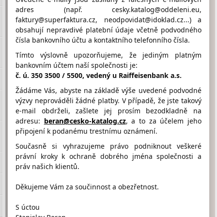
adres (např. cesky.katalog@oddeleni.eu,
Největší výběr – nejlepší ceny – nejširší garance. 4500 vozů
faktury@superfaktura.cz, neodpovidat@idoklad.cz...) a
po 1.-2.majiteli. 12 měsíců garance na mechanický stav vozu,
obsahují nepravdivé platební údaje včetně podvodného
kontrola stavu najetých km. 19 poboček po celé ČR - auto
vám zdarma převezeme na vaši nejbližší pobočku.
čísla bankovního účtu a kontaktního telefonního čísla.
Tímto výslovně upozorňujeme, že jediným platným
bankovním účtem naší společnosti je:
Hodnocení firmy AAA AUTO od
návštěvníků
č. ú. 350 3500 / 5500, vedený u Raiffeisenbank a.s.
Firma doposud nasbírala:
Žádáme Vás, abyste na základě výše uvedené podvodné
86 Bodů
výzvy neprováděli žádné platby. V případě, že jste takový
e-mail obdrželi, zašlete jej prosím bezodkladně na
1 Bod
2 Body
3 Body
adresu:
beran@cesko-katalog.cz
, a to za účelem jeho
připojení k podanému trestnímu oznámení.
Současně si vyhrazujeme právo podniknout veškeré
právní kroky k ochraně dobrého jména společnosti a
práv našich klientů.
Umístění AAA AUTO na Google maps
Děkujeme Vám za součinnost a obezřetnost.
S úctou