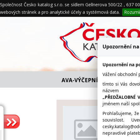
Společnost Česko katalog s.r.o. se sídlem Gellnerova 500/22 , 637 
O nás
Naše služby
Obchodní 
webových stránek a pro analytické účely a systémová data.
Rozum
Ochrana údajů
Upozornění na
Upozornění na po
Vážení obchodní pa
AVA-VÝČEPNÍ TECHNIKA s.r.o. 
tímto si Vás dovo
názvem
„PŘEDŽALOBNÍ 
jménem naší spol
AVA-VÝČ
Prohlašujeme, že
souvislost. U
www.
cesky.katalog@o
nepravdivé plateb
466 