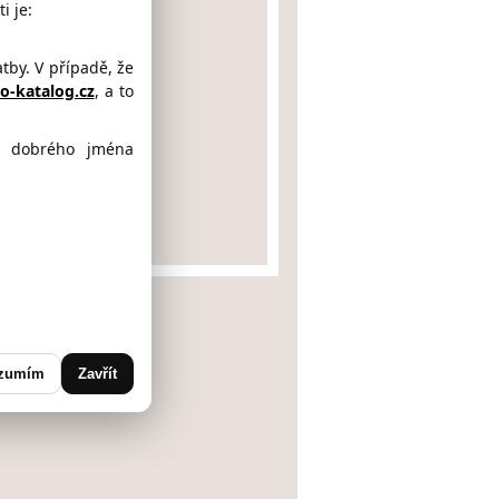
i je:
by. V případě, že
-katalog.cz
, a to
ě dobrého jména
UBICE 9
bice, Pardubický kraj)
zumím
Zavřít