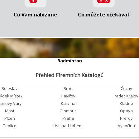
Co Vám nabízíme
Co můžete očekávat
Badminton
Přehled Firemních Katalogů
Boleslav
Brno
Čechy
rýdek Místek
Havířov
Hradec Králov
arlovy Vary
Karviná
Kladno
Most
Olomouc
Opava
Plzeň
Praha
Přerov
Teplice
Ústí nad Labem
Vysočina