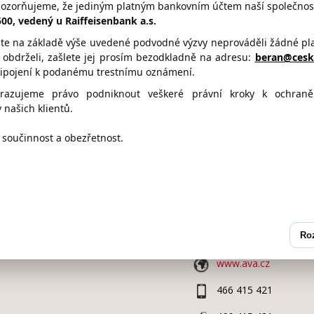
pozorňujeme, že jediným platným bankovním účtem naší společnost
ava.cz
5500, vedený u Raiffeisenbank a.s.
te na základě výše uvedené podvodné výzvy neprováděli žádné plat
l obdrželi, zašlete jej prosím bezodkladně na adresu:
beran@cesko
řipojení k podanému trestnímu oznámení.
1 Bod
2 Body
3 Body
hrazujeme právo podniknout veškeré právní kroky k ochran
 našich klientů.
součinnost a obezřetnost.
Kontaktní údaje
Adresa:
Trnová 117
53009,
PARD
(okres Pardu
Ro
www.ava.cz
466 415 421