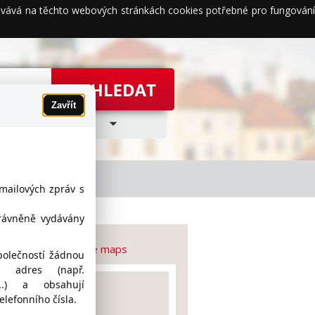
acovává na těchto webových stránkách cookies potřebné pro fungování
Zavřít
-mailových zpráv s
právněně vydávány
TECHNIKA na Google maps
polečností žádnou
h adres (např.
z...) a obsahují
lefonního čísla.