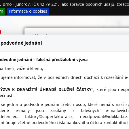
00, Brno - Jundrov, IČ 042 79 221, jako správce osobních údajů, zpr
podmínky
Propagace
Kontakty
ím
informace o cookies
 podvodné jednání
dvodné jednání – falešná předžalobní výzva
rtneři, vážení klienti,
- firemní detail
lujeme informovat, že v posledních dnech dochází k rozesílání e
VÝZVA K OKAMŽITÉ ÚHRADĚ DLUŽNÉ ČÁSTKY“
, které jsou neo
ečnosti.
EPNÍ TECHNIKA s.r.o.
Umístění AVA-VÝČEPNÍ 
 se jedná o podvodné jednání třetích osob, které nemá s naší s
vedené e-maily jsou zasílány z falešných e-mailovýc
ava.cz
ddeleni.eu, faktury@superfaktura.cz, neodpovidat@idoklad.c
ní údaje včetně podvodného čísla bankovního účtu a kontaktního te
415 421