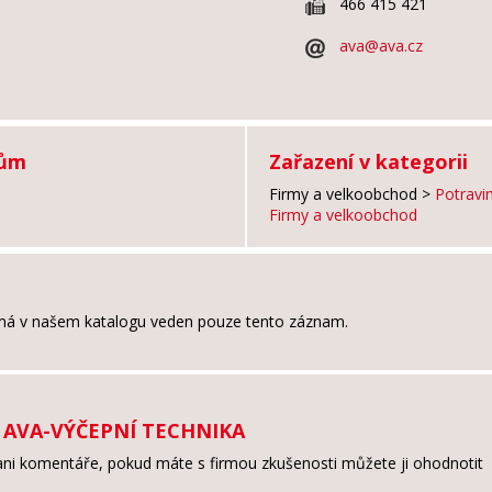
466 415 421
ava@ava.cz
tům
Zařazení v kategorii
Firmy a velkoobchod
>
Potravin
Firmy a velkoobchod
má v našem katalogu veden pouze tento záznam.
y AVA-VÝČEPNÍ TECHNIKA
ni komentáře, pokud máte s firmou zkušenosti můžete ji ohodnotit