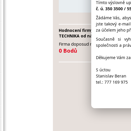
Tímto výslovně u
ava@
č. ú. 350 3500 / 
Žádáme Vás, abys
jste takový e-mai
za účelem jeho p
Hodnocení firmy AVA-VÝČEPNÍ
TECHNIKA od návštěvníků
Současně si vy
Firma doposud nasbírala:
společnosti a práv
0 Bodů
Děkujeme Vám za 
S úctou
Stanislav Beran
tel.: 777 169 975