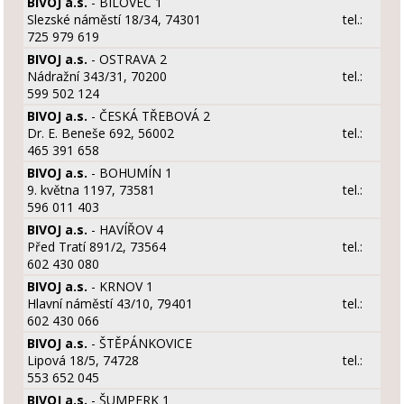
BIVOJ a.s.
- BÍLOVEC 1
Slezské náměstí 18/34, 74301
tel.:
725 979 619
BIVOJ a.s.
- OSTRAVA 2
Nádražní 343/31, 70200
tel.:
599 502 124
BIVOJ a.s.
- ČESKÁ TŘEBOVÁ 2
Dr. E. Beneše 692, 56002
tel.:
465 391 658
BIVOJ a.s.
- BOHUMÍN 1
9. května 1197, 73581
tel.:
596 011 403
BIVOJ a.s.
- HAVÍŘOV 4
Před Tratí 891/2, 73564
tel.:
602 430 080
BIVOJ a.s.
- KRNOV 1
Hlavní náměstí 43/10, 79401
tel.:
602 430 066
BIVOJ a.s.
- ŠTĚPÁNKOVICE
Lipová 18/5, 74728
tel.:
553 652 045
BIVOJ a.s.
- ŠUMPERK 1