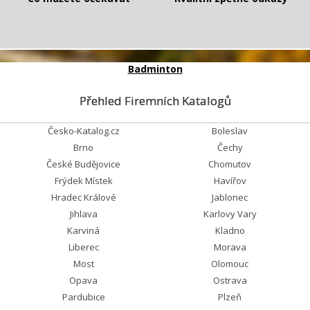
Badminton
Přehled Firemních Katalogů
Česko-Katalog.cz
Boleslav
Brno
Čechy
České Budějovice
Chomutov
Frýdek Místek
Havířov
Hradec Králové
Jablonec
Jihlava
Karlovy Vary
Karviná
Kladno
Liberec
Morava
Most
Olomouc
Opava
Ostrava
Pardubice
Plzeň