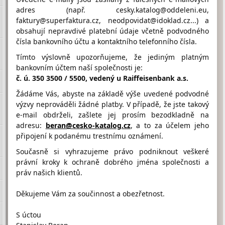
adres (např. cesky.katalog@oddeleni.eu,
faktury@superfaktura.cz, neodpovidat@idoklad.cz...) a
obsahují nepravdivé platební údaje včetně podvodného
Hodnocení firmy BIVOJ od
čísla bankovního účtu a kontaktního telefonního čísla.
návštěvníků
Firma doposud nasbírala:
Tímto výslovně upozorňujeme, že jediným platným
0 Bodů
bankovním účtem naší společnosti je:
č. ú. 350 3500 / 5500, vedený u Raiffeisenbank a.s.
1 Bod
2 Body
3 Body
Žádáme Vás, abyste na základě výše uvedené podvodné
výzvy neprováděli žádné platby. V případě, že jste takový
e-mail obdrželi, zašlete jej prosím bezodkladně na
adresu:
beran@cesko-katalog.cz
, a to za účelem jeho
připojení k podanému trestnímu oznámení.
Umístění BIVOJ na Google maps
Současně si vyhrazujeme právo podniknout veškeré
právní kroky k ochraně dobrého jména společnosti a
práv našich klientů.
Děkujeme Vám za součinnost a obezřetnost.
S úctou