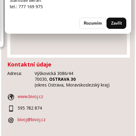
Stanislav Beran
tel.: 777 169 975
Rozumím
Zavřít
Kontaktní údaje
Adresa:
Výškovická 3086/44
70030,
OSTRAVA 30
(okres Ostrava, Moravskoslezský kraj)
www.bivoj.cz
595 782 874
bivoj@bivoj.cz