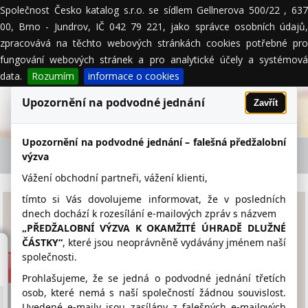
Společnost Česko katalog s.r.o. se sídlem Gellnerova 500/22 , 637
MENU
00, Brno - Jundrov, IČ 042 79 221, jako správce osobních údajů,
zpracovává na těchto webových stránkách cookies potřebné pro
fungování webových stránek a pro analytické účely a systémová
data.
Rozumím
informace o cookies
Upozornění na podvodné jednání
Zavřít
Upozornění na podvodné jednání – falešná předžalobní
BIVOJ a.s. - firemní detail
výzva
Vážení obchodní partneři, vážení klienti,
tímto si Vás dovolujeme informovat, že v posledních
BIVOJ a.s.
dnech dochází k rozesílání e-mailových zpráv s názvem
„PŘEDŽALOBNÍ VÝZVA K OKAMŽITÉ ÚHRADĚ DLUŽNÉ
ČÁSTKY“
, které jsou neoprávněně vydávány jménem naší
www.bivoj.cz
společnosti.
595 782 874
Prohlašujeme, že se jedná o podvodné jednání třetích
osob, které nemá s naší společností žádnou souvislost.
bivoj@bivoj.cz
Uvedené e-maily jsou zasílány z falešných e-mailových