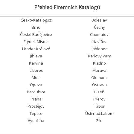
Přehled Firemních Katalogů
Česko-Katalog.cz
Boleslav
Brno
Čechy
České Budějovice
Chomutov
Frýdek Místek
Havířov
Hradec Králové
Jablonec
Jihlava
Karlovy Vary
Karviná
Kladno
Liberec
Morava
Most
Olomouc
Opava
Ostrava
Pardubice
Plzeň
Praha
Přerov
Prostějov
Tábor
Teplice
Ústí nad Labem
Vysočina
Zlín