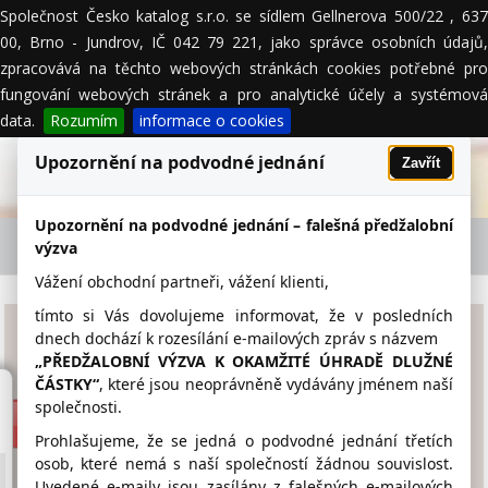
Společnost Česko katalog s.r.o. se sídlem Gellnerova 500/22 , 637
MENU
00, Brno - Jundrov, IČ 042 79 221, jako správce osobních údajů,
zpracovává na těchto webových stránkách cookies potřebné pro
fungování webových stránek a pro analytické účely a systémová
data.
Rozumím
informace o cookies
Upozornění na podvodné jednání
Zavřít
Upozornění na podvodné jednání – falešná předžalobní
BROŽOVÁ MARIE Ing. - firemní detail
výzva
Vážení obchodní partneři, vážení klienti,
tímto si Vás dovolujeme informovat, že v posledních
BROŽOVÁ MARIE Ing.
dnech dochází k rozesílání e-mailových zpráv s názvem
„PŘEDŽALOBNÍ VÝZVA K OKAMŽITÉ ÚHRADĚ DLUŽNÉ
ČÁSTKY“
, které jsou neoprávněně vydávány jménem naší
www.slunicko.o1.cz
společnosti.
777 877 587
Prohlašujeme, že se jedná o podvodné jednání třetích
osob, které nemá s naší společností žádnou souvislost.
Uvedené e-maily jsou zasílány z falešných e-mailových