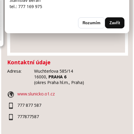
Stanislav Beran
tel.: 777 169 975
Rozumím
Zavřít
Kontaktní údaje
Adresa:
Wuchterlova 585/14
16000,
PRAHA 6
(okres Praha hl.m., Praha)
www.slunicko.o1.cz
777 877 587
777877587