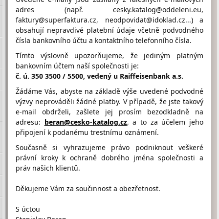
adres (např. cesky.katalog@oddeleni.eu,
faktury@superfaktura.cz, neodpovidat@idoklad.cz...) a
Hodnocení firmy BROŽOVÁ MARIE
obsahují nepravdivé platební údaje včetně podvodného
Ing. od návštěvníků
čísla bankovního účtu a kontaktního telefonního čísla.
Firma doposud nasbírala:
Tímto výslovně upozorňujeme, že jediným platným
0 Bodů
bankovním účtem naší společnosti je:
č. ú. 350 3500 / 5500, vedený u Raiffeisenbank a.s.
1 Bod
2 Body
3 Body
Žádáme Vás, abyste na základě výše uvedené podvodné
výzvy neprováděli žádné platby. V případě, že jste takový
e-mail obdrželi, zašlete jej prosím bezodkladně na
adresu:
beran@cesko-katalog.cz
, a to za účelem jeho
připojení k podanému trestnímu oznámení.
Umístění BROŽOVÁ MARIE Ing. na Google maps
Současně si vyhrazujeme právo podniknout veškeré
právní kroky k ochraně dobrého jména společnosti a
práv našich klientů.
Děkujeme Vám za součinnost a obezřetnost.
S úctou