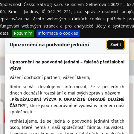
Společnost Česko katalog s.r.o. se sídlem Gellnerova 500/22 , 637
MENU
00, Brno - Jundrov, IČ 042 79 221, jako správce osobních údajů,
zpracovává na těchto webových stránkách cookies potřebné pro
fungování webových stránek a pro analytické účely a systémová
data.
Rozumím
informace o cookies
Upozornění na podvodné jednání
Zavřít
Upozornění na podvodné jednání – falešná předžalobní
CCE s.r.o. - firemní detail
výzva
Vážení obchodní partneři, vážení klienti,
tímto si Vás dovolujeme informovat, že v posledních
CCE s.r.o.
dnech dochází k rozesílání e-mailových zpráv s názvem
„PŘEDŽALOBNÍ VÝZVA K OKAMŽITÉ ÚHRADĚ DLUŽNÉ
ČÁSTKY“
, které jsou neoprávněně vydávány jménem naší
cz.ccesro.com
společnosti.
733 588 046
Prohlašujeme, že se jedná o podvodné jednání třetích
osob, které nemá s naší společností žádnou souvislost.
ccesro@ccesro.com
Uvedené e-maily jsou zasílány z falešných e-mailových