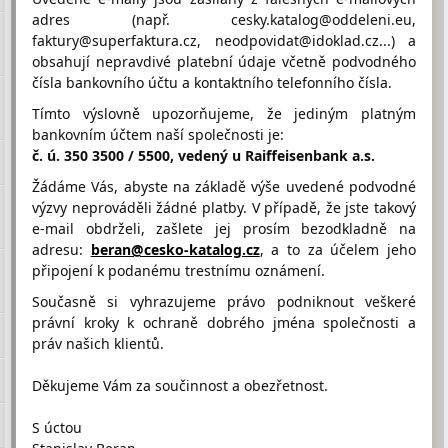
adres (např. cesky.katalog@oddeleni.eu,
faktury@superfaktura.cz, neodpovidat@idoklad.cz...) a
obsahují nepravdivé platební údaje včetně podvodného
Hodnocení firmy CCE od
čísla bankovního účtu a kontaktního telefonního čísla.
návštěvníků
Firma doposud nasbírala:
Tímto výslovně upozorňujeme, že jediným platným
0 Bodů
bankovním účtem naší společnosti je:
č. ú. 350 3500 / 5500, vedený u Raiffeisenbank a.s.
1 Bod
2 Body
3 Body
Žádáme Vás, abyste na základě výše uvedené podvodné
výzvy neprováděli žádné platby. V případě, že jste takový
e-mail obdrželi, zašlete jej prosím bezodkladně na
adresu:
beran@cesko-katalog.cz
, a to za účelem jeho
připojení k podanému trestnímu oznámení.
Umístění CCE na Google maps
Současně si vyhrazujeme právo podniknout veškeré
právní kroky k ochraně dobrého jména společnosti a
práv našich klientů.
Děkujeme Vám za součinnost a obezřetnost.
S úctou