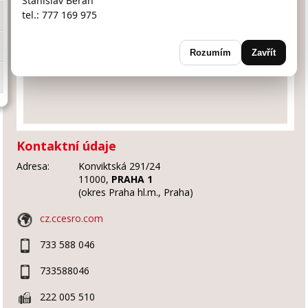
Stanislav Beran
tel.: 777 169 975
Rozumím
Zavřít
Kontaktní údaje
Adresa:
Konviktská 291/24
11000,
PRAHA 1
(okres Praha hl.m., Praha)
cz.ccesro.com
733 588 046
733588046
222 005 510