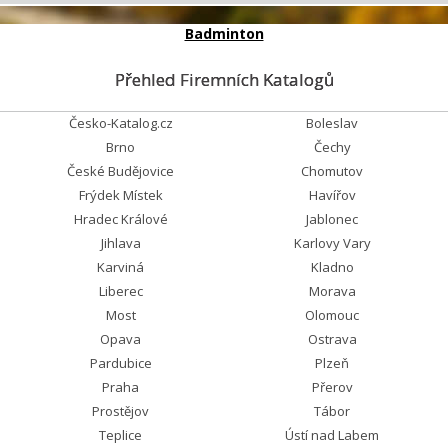
Badminton
Přehled Firemních Katalogů
Česko-Katalog.cz
Boleslav
Brno
Čechy
České Budějovice
Chomutov
Frýdek Místek
Havířov
Hradec Králové
Jablonec
Jihlava
Karlovy Vary
Karviná
Kladno
Liberec
Morava
Most
Olomouc
Opava
Ostrava
Pardubice
Plzeň
Praha
Přerov
Prostějov
Tábor
Teplice
Ústí nad Labem