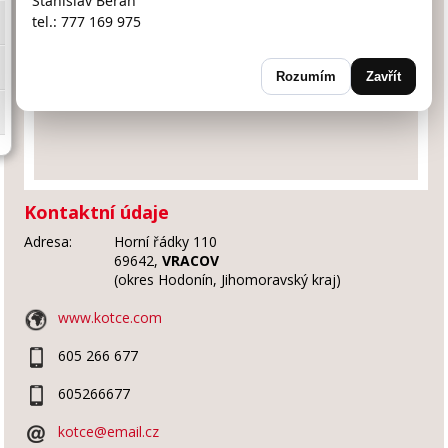
Stanislav Beran
tel.: 777 169 975
Rozumím
Zavřít
Kontaktní údaje
Adresa:
Horní řádky 110
69642,
VRACOV
(okres Hodonín, Jihomoravský kraj)
www.kotce.com
605 266 677
605266677
kotce@email.cz