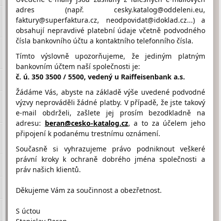
adres (např. cesky.katalog@oddeleni.eu,
faktury@superfaktura.cz, neodpovidat@idoklad.cz...) a
obsahují nepravdivé platební údaje včetně podvodného
Hodnocení firmy KOMÍN JAN od
čísla bankovního účtu a kontaktního telefonního čísla.
návštěvníků
Firma doposud nasbírala:
Tímto výslovně upozorňujeme, že jediným platným
0 Bodů
bankovním účtem naší společnosti je:
č. ú. 350 3500 / 5500, vedený u Raiffeisenbank a.s.
1 Bod
2 Body
3 Body
Žádáme Vás, abyste na základě výše uvedené podvodné
výzvy neprováděli žádné platby. V případě, že jste takový
e-mail obdrželi, zašlete jej prosím bezodkladně na
adresu:
beran@cesko-katalog.cz
, a to za účelem jeho
připojení k podanému trestnímu oznámení.
Umístění KOMÍN JAN na Google maps
Současně si vyhrazujeme právo podniknout veškeré
právní kroky k ochraně dobrého jména společnosti a
práv našich klientů.
Děkujeme Vám za součinnost a obezřetnost.
S úctou