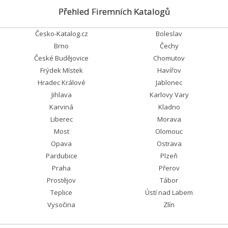
Přehled Firemních Katalogů
Česko-Katalog.cz
Boleslav
Brno
Čechy
České Budějovice
Chomutov
Frýdek Místek
Havířov
Hradec Králové
Jablonec
Jihlava
Karlovy Vary
Karviná
Kladno
Liberec
Morava
Most
Olomouc
Opava
Ostrava
Pardubice
Plzeň
Praha
Přerov
Prostějov
Tábor
Teplice
Ústí nad Labem
Vysočina
Zlín