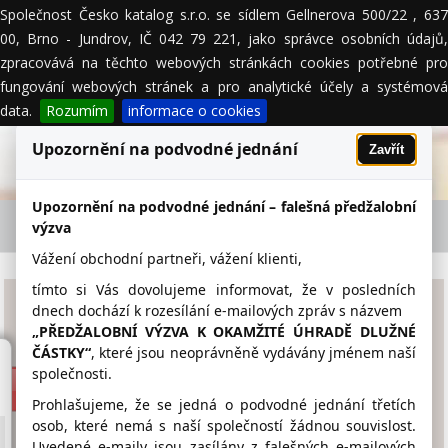
Společnost Česko katalog s.r.o. se sídlem Gellnerova 500/22 , 637
MENU
00, Brno - Jundrov, IČ 042 79 221, jako správce osobních údajů,
zpracovává na těchto webových stránkách cookies potřebné pro
fungování webových stránek a pro analytické účely a systémová
data.
Rozumím
informace o cookies
Upozornění na podvodné jednání
Zavřít
Upozornění na podvodné jednání – falešná předžalobní
KOMÍN JAN - firemní detail
výzva
Vážení obchodní partneři, vážení klienti,
tímto si Vás dovolujeme informovat, že v posledních
KOMÍN JAN
dnech dochází k rozesílání e-mailových zpráv s názvem
„PŘEDŽALOBNÍ VÝZVA K OKAMŽITÉ ÚHRADĚ DLUŽNÉ
ČÁSTKY“
, které jsou neoprávněně vydávány jménem naší
www.kotce.com
společnosti.
605 266 677
Prohlašujeme, že se jedná o podvodné jednání třetích
osob, které nemá s naší společností žádnou souvislost.
kotce@email.cz
Uvedené e-maily jsou zasílány z falešných e-mailových