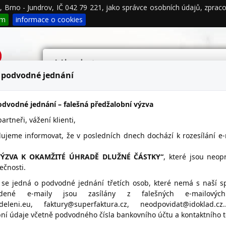
00, Brno - Jundrov, IČ 042 79 221, jako správce osobních údajů, zpr
podmínky
Propagace
Kontakty
ím
informace o cookies
 podvodné jednání
dvodné jednání – falešná předžalobní výzva
rtneři, vážení klienti,
etail
lujeme informovat, že v posledních dnech dochází k rozesílání e
VÝZVA K OKAMŽITÉ ÚHRADĚ DLUŽNÉ ČÁSTKY“
, které jsou neo
ečnosti.
ANN s.r.o.
Umístění LANDSMANN na
 se jedná o podvodné jednání třetích osob, které nemá s naší s
vedené e-maily jsou zasílány z falešných e-mailovýc
landsmann.cz
ddeleni.eu, faktury@superfaktura.cz, neodpovidat@idoklad.c
ní údaje včetně podvodného čísla bankovního účtu a kontaktního te
485 745