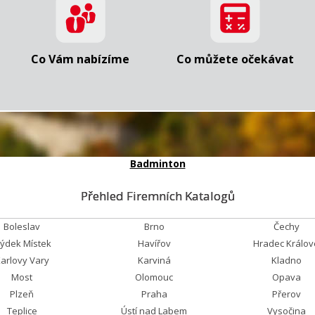
Co Vám nabízíme
Co můžete očekávat
Badminton
Přehled Firemních Katalogů
Boleslav
Brno
Čechy
rýdek Místek
Havířov
Hradec Králov
arlovy Vary
Karviná
Kladno
Most
Olomouc
Opava
Plzeň
Praha
Přerov
Teplice
Ústí nad Labem
Vysočina