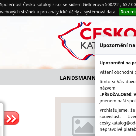
Společnost Česko katalog s.r.o. se sídlem Gellnerova 500/22 , 637 
O nás
Naše služby
Obchodní 
webových stránek a pro analytické účely a systémová data.
Rozum
Ochrana údajů
Upozornění na
Upozornění na po
Vážení obchodní pa
LANDSMANN s.r.o. - firemní d
tímto si Vás dovo
názvem
„PŘEDŽALOBNÍ 
jménem naší spol
LANDSM
Prohlašujeme, že
souvislost. U
www.
cesky.katalog@o
nepravdivé plateb
495 