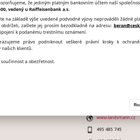
pozorňujeme, že jediným platným bankovním účtem naší společnost
is@landsmann.cz
5500, vedený u Raiffeisenbank a.s.
te na základě výše uvedené podvodné výzvy neprováděli žádné plat
l obdrželi, zašlete jej prosím bezodkladně na adresu:
beran@cesko
řipojení k podanému trestnímu oznámení.
1 Bod
2 Body
3 Body
hrazujeme právo podniknout veškeré právní kroky k ochran
 našich klientů.
součinnost a obezřetnost.
Kontaktní údaje
Adresa:
Klicperovo n
50351,
CHLU
(okres Nymbu
Ro
www.landsmann.cz
495 485 745