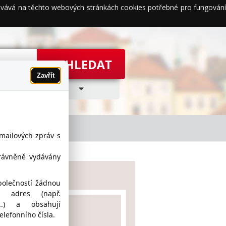
acovává na těchto webových stránkách cookies potřebné pro fungování
Zavřít
-mailových zpráv s
právněně vydávány
 Google maps
polečností žádnou
h adres (např.
z...) a obsahují
lefonního čísla.