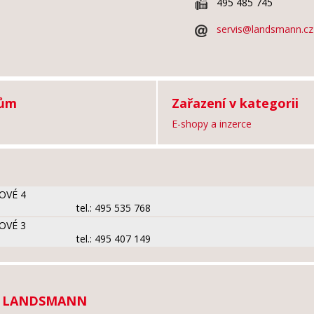
495 485 745
servis@landsmann.cz
tům
Zařazení v kategorii
E-shopy a inzerce
OVÉ 4
tel.: 495 535 768
OVÉ 3
tel.: 495 407 149
my LANDSMANN