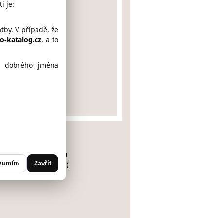
i je:
by. V případě, že
-katalog.cz
, a to
ě dobrého jména
áměstí 68
MEC NAD CIDLINOU
rk, Středočeský kraj)
zumím
Zavřít