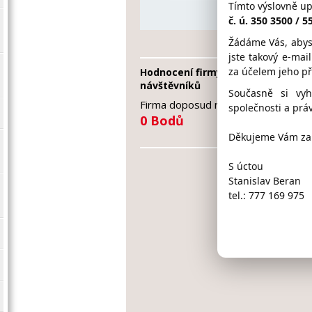
Tímto výslovně u
serv
č. ú. 350 3500 / 
Žádáme Vás, abys
jste takový e-mai
za účelem jeho p
Hodnocení firmy LANDSMANN od
návštěvníků
Současně si vy
Firma doposud nasbírala:
společnosti a práv
0 Bodů
Děkujeme Vám za 
S úctou
Stanislav Beran
tel.: 777 169 975