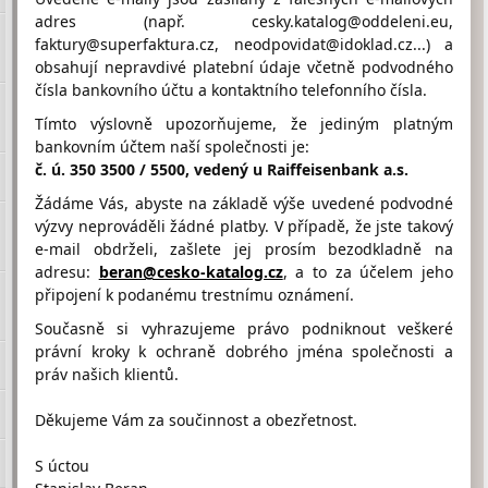
skola@zs.knezmost.cz
adres (např. cesky.katalog@oddeleni.eu,
faktury@superfaktura.cz, neodpovidat@idoklad.cz...) a
obsahují nepravdivé platební údaje včetně podvodného
čísla bankovního účtu a kontaktního telefonního čísla.
Hodnocení firmy ZŠ A MŠ
Kněžmost od návštěvníků
Tímto výslovně upozorňujeme, že jediným platným
Firma doposud nasbírala:
bankovním účtem naší společnosti je:
0 Bodů
č. ú. 350 3500 / 5500, vedený u Raiffeisenbank a.s.
Žádáme Vás, abyste na základě výše uvedené podvodné
1 Bod
2 Body
3 Body
výzvy neprováděli žádné platby. V případě, že jste takový
e-mail obdrželi, zašlete jej prosím bezodkladně na
adresu:
beran@cesko-katalog.cz
, a to za účelem jeho
připojení k podanému trestnímu oznámení.
Současně si vyhrazujeme právo podniknout veškeré
Umístění ZŠ A MŠ Kněžmost na Google maps
právní kroky k ochraně dobrého jména společnosti a
práv našich klientů.
Děkujeme Vám za součinnost a obezřetnost.
S úctou