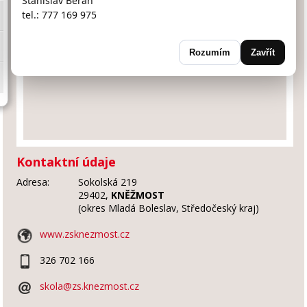
Stanislav Beran
tel.: 777 169 975
Rozumím
Zavřít
Kontaktní údaje
Adresa:
Sokolská 219
29402,
KNĚŽMOST
(okres Mladá Boleslav, Středočeský kraj)
www.zsknezmost.cz
326 702 166
skola@zs.knezmost.cz