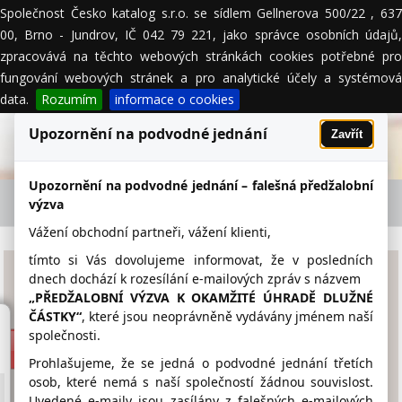
Společnost Česko katalog s.r.o. se sídlem Gellnerova 500/22 , 637
MENU
00, Brno - Jundrov, IČ 042 79 221, jako správce osobních údajů,
zpracovává na těchto webových stránkách cookies potřebné pro
fungování webových stránek a pro analytické účely a systémová
data.
Rozumím
informace o cookies
Upozornění na podvodné jednání
Zavřít
Upozornění na podvodné jednání – falešná předžalobní
ZŠ A MŠ Kněžmost příspěvková organizace -
výzva
firemní detail
Vážení obchodní partneři, vážení klienti,
tímto si Vás dovolujeme informovat, že v posledních
ZŠ A MŠ Kněžmost
dnech dochází k rozesílání e-mailových zpráv s názvem
„PŘEDŽALOBNÍ VÝZVA K OKAMŽITÉ ÚHRADĚ DLUŽNÉ
příspěvková organizace
ČÁSTKY“
, které jsou neoprávněně vydávány jménem naší
společnosti.
www.zsknezmost.cz
Prohlašujeme, že se jedná o podvodné jednání třetích
326 702 166
osob, které nemá s naší společností žádnou souvislost.
Uvedené e-maily jsou zasílány z falešných e-mailových