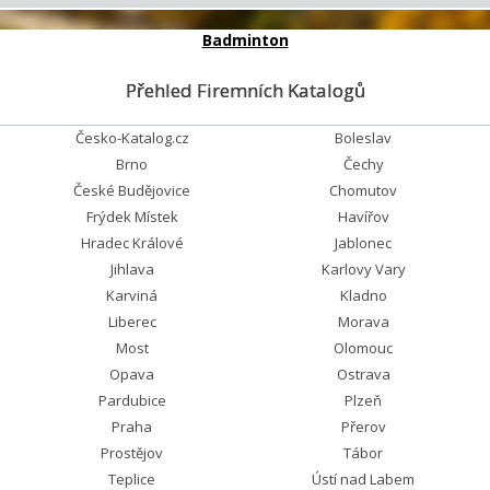
Badminton
Přehled Firemních Katalogů
Česko-Katalog.cz
Boleslav
Brno
Čechy
České Budějovice
Chomutov
Frýdek Místek
Havířov
Hradec Králové
Jablonec
Jihlava
Karlovy Vary
Karviná
Kladno
Liberec
Morava
Most
Olomouc
Opava
Ostrava
Pardubice
Plzeň
Praha
Přerov
Prostějov
Tábor
Teplice
Ústí nad Labem