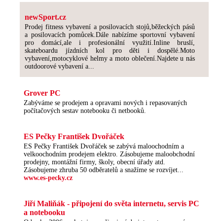
newSport.cz
Prodej fitness vybavení a posilovacích stojů,běžeckých pásů
a posilovacích pomůcek.Dále nabízíme sportovní vybavení
pro domácí,ale i profesionální využití.Inline bruslí,
skateboardu jízdních kol pro děti i dospělé.Moto
vybavení,motocyklové helmy a moto oblečení.Najdete u nás
outdoorové vybavení a...
Grover PC
Zabýváme se prodejem a opravami nových i repasovaných
počítačových sestav notebooku či netbooků.
ES Pečky František Dvořáček
ES Pečky František Dvořáček se zabývá maloochodním a
velkoochodním prodejem elektro. Zásobujeme maloobchodní
prodejny, montážní firmy, školy, obecní úřady atd.
Zásobujeme zhruba 50 odběratelů a snažíme se rozvíjet...
www.es-pecky.cz
Jiří Maliňák - připojení do světa internetu, servis PC
a notebooku