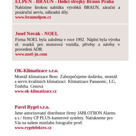
ELPEN - BRAUN - Holící strojky Braun Praha
Nabízíme širokou nabídku výrobků BRAUN, záruční a
pozáruční servis, náhradní díly.
www.braunelpen.cz
Josef Novák - NOEL
Firma NOEL byla založena v roce 1992. Náplní byla výroba
el. svazků pro motorová vozidla, přívěsy a návěsy v
provedení ADR.
www.noel-jn.com
OK-Klimatizace s.r.o.
Montáž klimatizace Brno. Zabezpečujeme dodávku, montáž
a servis kvalitních klimatizací. Klimatizace Panasonic, LG,
Toshiba. Cenová
www.ok-klimatizace.cz
Pavel Rygel s.r.o.
Jsme autorizovaný distributor firmy JABLOTRON Alarms
a.s./ firmy CP PLUS-kamerové systémy. Natiskneme pro
Vás na našem minilabu fotografie profi
www.rygelelektro.cz