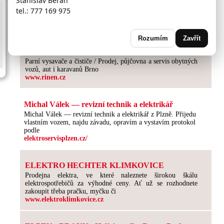
Stanislav Beran
Naše společnost se zabývá výrobou, montáží a servisem vah,
tel.: 777 169 975
popřípadě vážících systémů.
www.vahypecha.cz
Rozumím
Zavřít
RINEN s.r.o.
Parní vysavače a čističe / Prodej, půjčovna a servis obytných
vozů, aut i karavanů Brno
www.rinen.cz
Michal Válek — revizní technik a elektrikář
Michal Válek — revizní technik a elektrikář z Plzně. Přijedu
vlastním vozem, najdu závadu, opravím a vystavím protokol
podle
elektroservisplzen.cz/
ELEKTRO HECHTER KLIMKOVICE
Prodejna elektra, ve které naleznete širokou škálu
elektrospotřebičů za výhodné ceny. Ať už se rozhodnete
zakoupit třeba pračku, myčku či
www.elektroklimkovice.cz