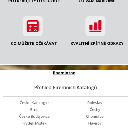
POTŘEBUJI TYTO SLUŽBY?
CO VÁM NABÍZÍME
CO MŮŽETE OČEKÁVAT
KVALITNÍ ZPĚTNÉ ODKAZY
Badminton
Přehled Firemních Katalogů
Česko-Katalog.cz
Boleslav
Brno
Čechy
České Budějovice
Chomutov
Frýdek Místek
Havířov