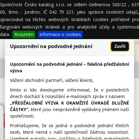
Společnost Česko katalog s.r.o. se sídlem Gellnerova 500/22 , 637
MENU
00, Brno - Jundrov, IČ 042 79 221, jako správce osobních údajů,
zpracovává na těchto webových stránkách cookies potřebné pro
fungování webových stránek a pro analytické účely a systémová
data.
Rozumím
informace o cookies
Upozornění na podvodné jednání
Zavřít
Upozornění na podvodné jednání – falešná předžalobní
Elektro a počítače
výzva
Vážení obchodní partneři, vážení klienti,
Česko-Katalog.cz
tímto si Vás dovolujeme informovat, že v posledních
Česká Republika
dnech dochází k rozesílání e-mailových zpráv s názvem
„PŘEDŽALOBNÍ VÝZVA K OKAMŽITÉ ÚHRADĚ DLUŽNÉ
Praha
Středočeský kraj
Jihočeský kraj
Plzeňský kraj
Karlovarský kraj
ČÁSTKY“
, které jsou neoprávněně vydávány jménem naší
Ústecký kraj
Liberecký kraj
Královehradecký kraj
Pardubický kraj
společnosti.
Vysočina
Jihomoravský kraj
Olomoucký kraj
Zlínský kraj
Prohlašujeme, že se jedná o podvodné jednání třetích
Moravskoslezský kraj
osob, které nemá s naší společností žádnou souvislost.
Uvedené e-maily jsou zasílány z falešných e-mailových