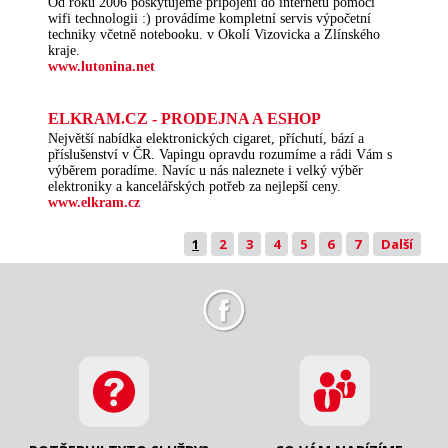
Od roku 2006 poskytujeme připojení do internetu pomocí
wifi technologii :) provádíme kompletní servis výpočetní
techniky včetně notebooku. v Okolí Vizovicka a Zlínského
kraje.
www.lutonina.net
ELKRAM.CZ - PRODEJNA A ESHOP
Největší nabídka elektronických cigaret, příchutí, bází a
příslušenství v ČR. Vapingu opravdu rozumíme a rádi Vám s
výběrem poradíme. Navíc u nás naleznete i velký výběr
elektroniky a kancelářských potřeb za nejlepší ceny.
www.elkram.cz
1
2
3
4
5
6
7
Další