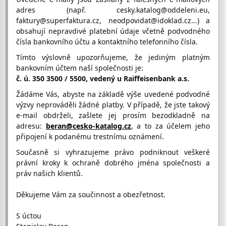
adres (např. cesky.katalog@oddeleni.eu,
faktury@superfaktura.cz, neodpovidat@idoklad.cz...) a
obsahují nepravdivé platební údaje včetně podvodného
JAN HOLEŠOVSKÝ
čísla bankovního účtu a kontaktního telefonního čísla.
Provádíme kompletní plynoinstalační a topenářské práce,
servis a výměny plynových kotlů, výměny
Tímto výslovně upozorňujeme, že jediným platným
www.janholesovsky.cz/
bankovním účtem naší společnosti je:
č. ú. 350 3500 / 5500, vedený u Raiffeisenbank a.s.
Stanislav Kettner
Žádáme Vás, abyste na základě výše uvedené podvodné
Nabízím realizace elektromontážních a elektroinstalačních
prací.
výzvy neprováděli žádné platby. V případě, že jste takový
e-mail obdrželi, zašlete jej prosím bezodkladně na
adresu:
beran@cesko-katalog.cz
, a to za účelem jeho
LEDesign
připojení k podanému trestnímu oznámení.
LED osvětleníNabízíme komplexní služby v oboru LED
osvětlení. Pro naše zákazníky navrhujeme především
Současně si vyhrazujeme právo podniknout veškeré
www.ledesign.cz
právní kroky k ochraně dobrého jména společnosti a
práv našich klientů.
VÁHY-JAS, s.r.o.
Děkujeme Vám za součinnost a obezřetnost.
www.vahyjas.cz/
S úctou
VÁHY PECHA