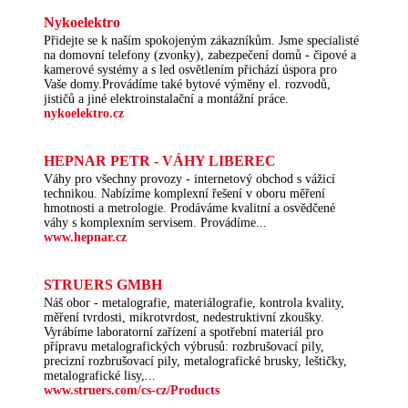
Nykoelektro
Přidejte se k naším spokojeným zákazníkům. Jsme specialisté
na domovní telefony (zvonky), zabezpečení domů - čipové a
kamerové systémy a s led osvětlením přichází úspora pro
Vaše domy.Provádíme také bytové výměny el. rozvodů,
jističů a jiné elektroinstalační a montážní práce.
nykoelektro.cz
HEPNAR PETR - VÁHY LIBEREC
Váhy pro všechny provozy - internetový obchod s vážicí
technikou. Nabízíme komplexní řešení v oboru měření
hmotnosti a metrologie. Prodáváme kvalitní a osvědčené
váhy s komplexním servisem. Provádíme...
www.hepnar.cz
STRUERS GMBH
Náš obor - metalografie, materiálografie, kontrola kvality,
měření tvrdosti, mikrotvrdost, nedestruktivní zkoušky.
Vyrábíme laboratorní zařízení a spotřební materiál pro
přípravu metalografických výbrusů: rozbrušovací pily,
precizní rozbrušovací pily, metalografické brusky, leštičky,
metalografické lisy,...
www.struers.com/cs-cz/Products