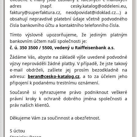
adres (např. cesky.katalog@oddeleni.eu,
faktury@superfaktura.cz, neodpovidat@idoklad.cz...) a
obsahují nepravdivé platební údaje včetně podvodného
Hodnocení firmy AUTO ČERVENÝ
čísla bankovního účtu a kontaktního telefonního čísla.
od návštěvníků
Firma doposud nasbírala:
Tímto výslovně upozorňujeme, že jediným platným
0 Bodů
bankovním účtem naší společnosti je:
č. ú. 350 3500 / 5500, vedený u Raiffeisenbank a.s.
1 Bod
2 Body
3 Body
Žádáme Vás, abyste na základě výše uvedené podvodné
výzvy neprováděli žádné platby. V případě, že jste takový
e-mail obdrželi, zašlete jej prosím bezodkladně na
adresu:
beran@cesko-katalog.cz
, a to za účelem jeho
připojení k podanému trestnímu oznámení.
Umístění AUTO ČERVENÝ na Google maps
Současně si vyhrazujeme právo podniknout veškeré
právní kroky k ochraně dobrého jména společnosti a
práv našich klientů.
Děkujeme Vám za součinnost a obezřetnost.
S úctou