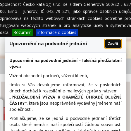
Společnost Česko katalog s.r.o. se sídlem Gellnerova 500/22 , 637
MENU
00, Brno - Jundrov, IČ 042 79 221, jako správce osobních údajů,
zpracovává na těchto webových stránkách cookies potřebné pro
fungování webových stránek a pro analytické účely a systémová
data.
Rozumím
informace o cookies
Upozornění na podvodné jednání
Zavřít
Upozornění na podvodné jednání – falešná předžalobní
AUTO ČERVENÝ s.r.o. - firemní detail
výzva
Vážení obchodní partneři, vážení klienti,
tímto si Vás dovolujeme informovat, že v posledních
AUTO ČERVENÝ s.r.o.
dnech dochází k rozesílání e-mailových zpráv s názvem
„PŘEDŽALOBNÍ VÝZVA K OKAMŽITÉ ÚHRADĚ DLUŽNÉ
ČÁSTKY“
, které jsou neoprávněně vydávány jménem naší
centria.skoda-
společnosti.
auto.com/cze/cerveny
585 313 627
Prohlašujeme, že se jedná o podvodné jednání třetích
osob, které nemá s naší společností žádnou souvislost.
vedeni@autocerveny.cz
Uvedené e-maily jsou zasílány z falešných e-mailových