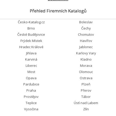
Přehled Firemních Katalogů
Česko-Katalog.cz
Boleslav
Brno
Čechy
České Budějovice
Chomutov
Frýdek Místek
Havířov
Hradec Králové
Jablonec
Jihlava
Karlovy Vary
Karviná
Kladno
Liberec
Morava
Most
Olomouc
Opava
Ostrava
Pardubice
Plzeň
Praha
Přerov
Prostějov
Tábor
Teplice
Ústí nad Labem
Vysočina
Zlín