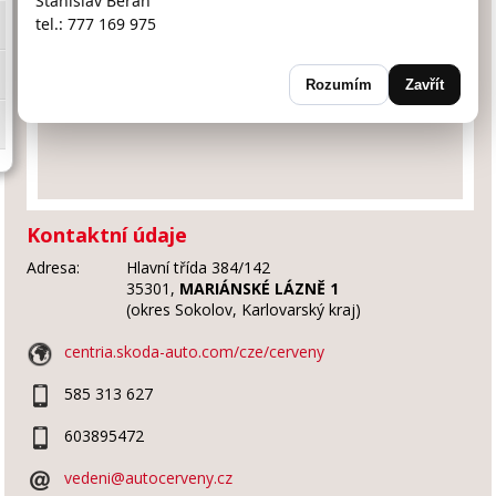
Stanislav Beran
tel.: 777 169 975
Rozumím
Zavřít
Kontaktní údaje
Adresa:
Hlavní třída 384/142
35301,
MARIÁNSKÉ LÁZNĚ 1
(okres Sokolov, Karlovarský kraj)
centria.skoda-auto.com/cze/cerveny
585 313 627
603895472
vedeni@autocerveny.cz