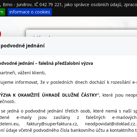
00, Brno - Jundrov, IČ 042 79 221, jako správce osobních údajů, zpr
podmínky
Propagace
Kontakty
ím
informace o cookies
 podvodné jednání
dvodné jednání – falešná předžalobní výzva
rtneři, vážení klienti,
ail
lujeme informovat, že v posledních dnech dochází k rozesílání e
VÝZVA K OKAMŽITÉ ÚHRADĚ DLUŽNÉ ČÁSTKY“
, které jsou neo
ečnosti.
+S s.r.o.
Umístění ARKOV S+S na 
 se jedná o podvodné jednání třetích osob, které nemá s naší s
vedené e-maily jsou zasílány z falešných e-mailovýc
irma-bures.cz
ddeleni.eu, faktury@superfaktura.cz, neodpovidat@idoklad.c
ní údaje včetně podvodného čísla bankovního účtu a kontaktního te
223 747