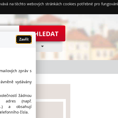
acovává na těchto webových stránkách cookies potřebné pro fungování
Zavřít
-mailových zpráv s
právněně vydávány
Google maps
polečností žádnou
h adres (např.
z...) a obsahují
lefonního čísla.