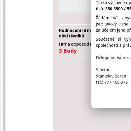
Tímto výslovně u
firma
č. ú. 350 3500 / 
Žádáme Vás, abys
jste takový e-mai
za účelem jeho p
Hodnocení firmy ARKOV S+S od
návštěvníků
Současně si vy
Firma doposud nasbírala:
společnosti a práv
3 Body
Děkujeme Vám za 
S úctou
Stanislav Beran
tel.: 777 169 975