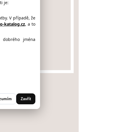
i je:
by. V případě, že
-katalog.cz
, a to
ě dobrého jména
19
a, Vysočina)
zumím
Zavřít