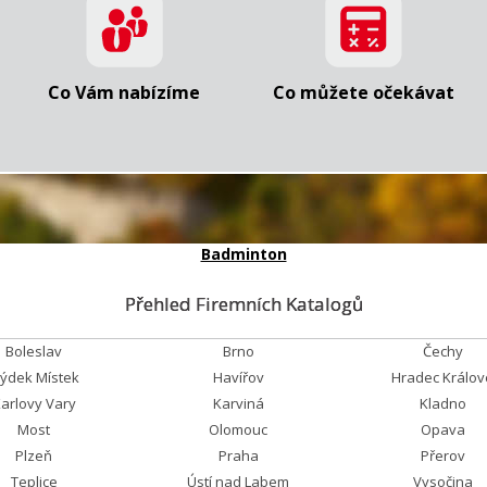
Co Vám nabízíme
Co můžete očekávat
Badminton
Přehled Firemních Katalogů
Boleslav
Brno
Čechy
rýdek Místek
Havířov
Hradec Králov
arlovy Vary
Karviná
Kladno
Most
Olomouc
Opava
Plzeň
Praha
Přerov
Teplice
Ústí nad Labem
Vysočina