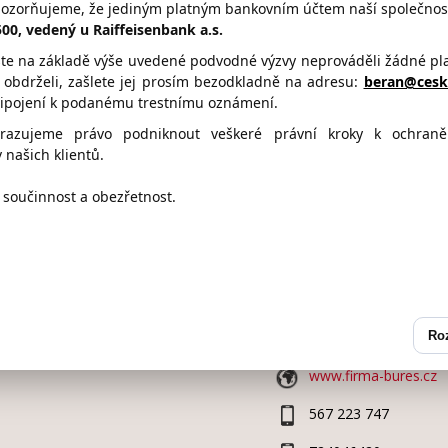
pozorňujeme, že jediným platným bankovním účtem naší společnost
.bures@volny.cz
5500, vedený u Raiffeisenbank a.s.
te na základě výše uvedené podvodné výzvy neprováděli žádné plat
l obdrželi, zašlete jej prosím bezodkladně na adresu:
beran@cesko
řipojení k podanému trestnímu oznámení.
1 Bod
2 Body
3 Body
hrazujeme právo podniknout veškeré právní kroky k ochran
 našich klientů.
součinnost a obezřetnost.
Kontaktní údaje
Adresa:
Radkovská 6
58856,
TELČ
(okres Jihlav
Ro
www.firma-bures.cz
567 223 747