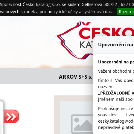
Společnost Česko katalog s.r.o. se sídlem Gellnerova 500/22 , 637 
O nás
Naše služby
Obchodní 
webových stránek a pro analytické účely a systémová data.
Rozum
Ochrana údajů
Upozornění na
Upozornění na po
Vážení obchodní pa
ARKOV S+S s.r.o. - firemní det
tímto si Vás dovo
názvem
„PŘEDŽALOBNÍ 
jménem naší spol
ARKOV S
Prohlašujeme, že
souvislost. U
www.f
cesky.katalog@o
nepravdivé plateb
567 