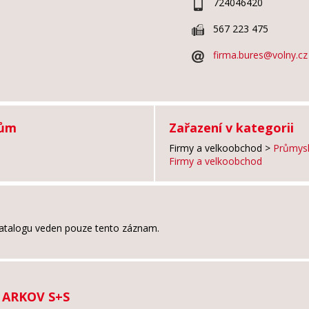
724046420
567 223 475
firma.bures@volny.cz
tům
Zařazení v kategorii
Firmy a velkoobchod
>
Průmysl
Firmy a velkoobchod
atalogu veden pouze tento záznam.
y ARKOV S+S