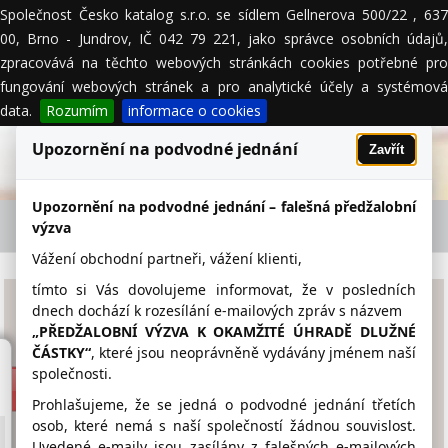
Společnost Česko katalog s.r.o. se sídlem Gellnerova 500/22 , 637
MENU
00, Brno - Jundrov, IČ 042 79 221, jako správce osobních údajů,
zpracovává na těchto webových stránkách cookies potřebné pro
fungování webových stránek a pro analytické účely a systémová
data.
Rozumím
informace o cookies
Upozornění na podvodné jednání
Zavřít
Upozornění na podvodné jednání – falešná předžalobní
KOS PAVEL - firemní detail
výzva
Vážení obchodní partneři, vážení klienti,
tímto si Vás dovolujeme informovat, že v posledních
KOS PAVEL
dnech dochází k rozesílání e-mailových zpráv s názvem
„PŘEDŽALOBNÍ VÝZVA K OKAMŽITÉ ÚHRADĚ DLUŽNÉ
ČÁSTKY“
, které jsou neoprávněně vydávány jménem naší
www.pavel-kos.cz
společnosti.
736 174 594
Prohlašujeme, že se jedná o podvodné jednání třetích
osob, které nemá s naší společností žádnou souvislost.
p.kos@volny.cz
Uvedené e-maily jsou zasílány z falešných e-mailových