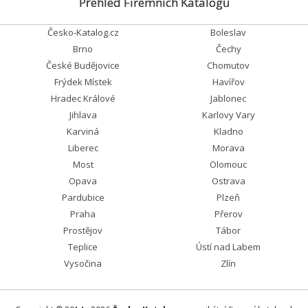
Přehled Firemních Katalogů
Česko-Katalog.cz
Boleslav
Brno
Čechy
České Budějovice
Chomutov
Frýdek Místek
Havířov
Hradec Králové
Jablonec
Jihlava
Karlovy Vary
Karviná
Kladno
Liberec
Morava
Most
Olomouc
Opava
Ostrava
Pardubice
Plzeň
Praha
Přerov
Prostějov
Tábor
Teplice
Ústí nad Labem
Vysočina
Zlín