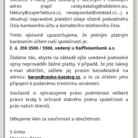
adres (např. cesky.katalog@oddeleni.eu,
faktury@superfaktura.cz, neodpovidat@idoklad.cz...) a
obsahují nepravdivé platební údaje včetně podvodného
Hodnocení firmy KOS PAVEL od
čísla bankovního účtu a kontaktního telefonního čísla.
návštěvníků
Firma doposud nasbírala:
Tímto výslovně upozorňujeme, že jediným platným
0 Bodů
bankovním účtem naší společnosti je:
č. ú. 350 3500 / 5500, vedený u Raiffeisenbank a.s.
1 Bod
2 Body
3 Body
Žádáme Vás, abyste na základě výše uvedené podvodné
výzvy neprováděli žádné platby. V případě, že jste takový
e-mail obdrželi, zašlete jej prosím bezodkladně na
adresu:
beran@cesko-katalog.cz
, a to za účelem jeho
připojení k podanému trestnímu oznámení.
Umístění KOS PAVEL na Google maps
Současně si vyhrazujeme právo podniknout veškeré
právní kroky k ochraně dobrého jména společnosti a
práv našich klientů.
Děkujeme Vám za součinnost a obezřetnost.
S úctou