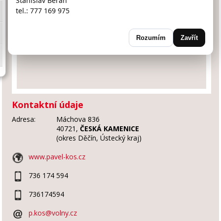
Stanislav Beran
tel.: 777 169 975
Rozumím
Zavřít
Kontaktní údaje
Adresa:
Máchova 836
40721,
ČESKÁ KAMENICE
(okres Děčín, Ústecký kraj)
www.pavel-kos.cz
736 174 594
736174594
p.kos@volny.cz