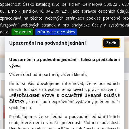
Společnost Česko katalog s.r.o. se sídlem Gellnerova 500/22 , 637
MENU
00, Brno - Jundrov, IČ 042 79 221, jako správce osobních údajů,
zpracovává na těchto webových stránkách cookies potřebné pro
fungování webových stránek a pro analytické účely a systémová
data.
Rozumím
informace o cookies
Upozornění na podvodné jednání
Zavřít
Upozornění na podvodné jednání – falešná předžalobní
KUTASTAV s.r.o. - firemní detail
výzva
Vážení obchodní partneři, vážení klienti,
tímto si Vás dovolujeme informovat, že v posledních
KUTASTAV s.r.o.
dnech dochází k rozesílání e-mailových zpráv s názvem
„PŘEDŽALOBNÍ VÝZVA K OKAMŽITÉ ÚHRADĚ DLUŽNÉ
ČÁSTKY“
, které jsou neoprávněně vydávány jménem naší
www.kutastav.cz
společnosti.
775 279 575
Prohlašujeme, že se jedná o podvodné jednání třetích
osob, které nemá s naší společností žádnou souvislost.
kutastav@kutastav.cz
Uvedené e-maily jsou zasílány z falešných e-mailových