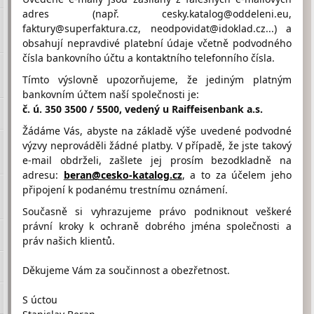
adres (např. cesky.katalog@oddeleni.eu,
faktury@superfaktura.cz, neodpovidat@idoklad.cz...) a
obsahují nepravdivé platební údaje včetně podvodného
Hodnocení firmy KUTASTAV od
čísla bankovního účtu a kontaktního telefonního čísla.
návštěvníků
Firma doposud nasbírala:
Tímto výslovně upozorňujeme, že jediným platným
6 Bodů
bankovním účtem naší společnosti je:
č. ú. 350 3500 / 5500, vedený u Raiffeisenbank a.s.
1 Bod
2 Body
3 Body
Žádáme Vás, abyste na základě výše uvedené podvodné
výzvy neprováděli žádné platby. V případě, že jste takový
e-mail obdrželi, zašlete jej prosím bezodkladně na
adresu:
beran@cesko-katalog.cz
, a to za účelem jeho
připojení k podanému trestnímu oznámení.
Umístění KUTASTAV na Google maps
Současně si vyhrazujeme právo podniknout veškeré
právní kroky k ochraně dobrého jména společnosti a
práv našich klientů.
Děkujeme Vám za součinnost a obezřetnost.
S úctou