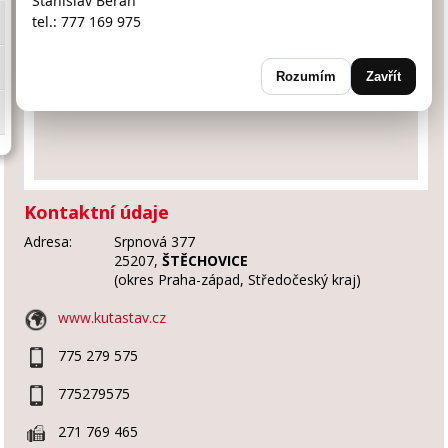
Stanislav Beran
tel.: 777 169 975
Rozumím
Zavřít
Kontaktní údaje
Adresa:
Srpnová 377
25207,
ŠTĚCHOVICE
(okres Praha-západ, Středočeský kraj)
www.kutastav.cz
775 279 575
775279575
271 769 465