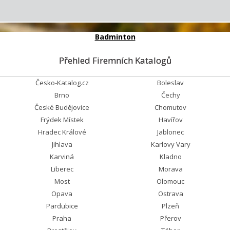
Badminton
Přehled Firemních Katalogů
Česko-Katalog.cz
Boleslav
Brno
Čechy
České Budějovice
Chomutov
Frýdek Místek
Havířov
Hradec Králové
Jablonec
Jihlava
Karlovy Vary
Karviná
Kladno
Liberec
Morava
Most
Olomouc
Opava
Ostrava
Pardubice
Plzeň
Praha
Přerov