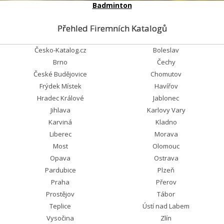
Badminton
Přehled Firemních Katalogů
Česko-Katalog.cz
Boleslav
Brno
Čechy
České Budějovice
Chomutov
Frýdek Místek
Havířov
Hradec Králové
Jablonec
Jihlava
Karlovy Vary
Karviná
Kladno
Liberec
Morava
Most
Olomouc
Opava
Ostrava
Pardubice
Plzeň
Praha
Přerov
Prostějov
Tábor
Teplice
Ústí nad Labem
Vysočina
Zlín