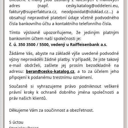
adres (např. cesky.katalog@oddeleni.eu,
faktury@superfaktura.cz, neodpovidat@idoklad.cz...) a
Hodnocení firmy LISA ALEŠ od
obsahují nepravdivé platební údaje včetně podvodného
návštěvníků
čísla bankovního účtu a kontaktního telefonního čísla.
Firma doposud nasbírala:
Tímto výslovně upozorňujeme, že jediným platným
6 Bodů
bankovním účtem naší společnosti je:
č. ú. 350 3500 / 5500, vedený u Raiffeisenbank a.s.
1 Bod
2 Body
3 Body
Žádáme Vás, abyste na základě výše uvedené podvodné
výzvy neprováděli žádné platby. V případě, že jste takový
e-mail obdrželi, zašlete jej prosím bezodkladně na
adresu:
beran@cesko-katalog.cz
, a to za účelem jeho
připojení k podanému trestnímu oznámení.
Umístění LISA ALEŠ na Google maps
Současně si vyhrazujeme právo podniknout veškeré
právní kroky k ochraně dobrého jména společnosti a
práv našich klientů.
Děkujeme Vám za součinnost a obezřetnost.
S úctou