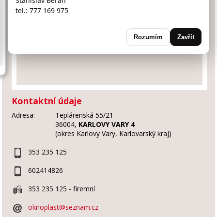
Stanislav Beran
tel.: 777 169 975
Rozumím
Zavřít
Kontaktní údaje
Adresa:
Teplárenská 55/21
36004,
KARLOVY VARY 4
(okres Karlovy Vary, Karlovarský kraj)
353 235 125
602414826
353 235 125 - firemní
oknoplast@seznam.cz