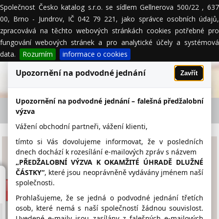
Společnost Česko katalog s.r.o. se sídlem Gellnerova 500/22 , 637
MENU
00, Brno - Jundrov, IČ 042 79 221, jako správce osobních údajů,
zpracovává na těchto webových stránkách cookies potřebné pro
fungování webových stránek a pro analytické účely a systémová
data.
Rozumím
informace o cookies
Upozornění na podvodné jednání
Zavřít
Upozornění na podvodné jednání – falešná předžalobní
LISA ALEŠ - firemní detail
výzva
Vážení obchodní partneři, vážení klienti,
tímto si Vás dovolujeme informovat, že v posledních
LISA ALEŠ
dnech dochází k rozesílání e-mailových zpráv s názvem
„PŘEDŽALOBNÍ VÝZVA K OKAMŽITÉ ÚHRADĚ DLUŽNÉ
ČÁSTKY“
, které jsou neoprávněně vydávány jménem naší
353 235 125
společnosti.
oknoplast@seznam.cz
Prohlašujeme, že se jedná o podvodné jednání třetích
osob, které nemá s naší společností žádnou souvislost.
Uvedené e-maily jsou zasílány z falešných e-mailových