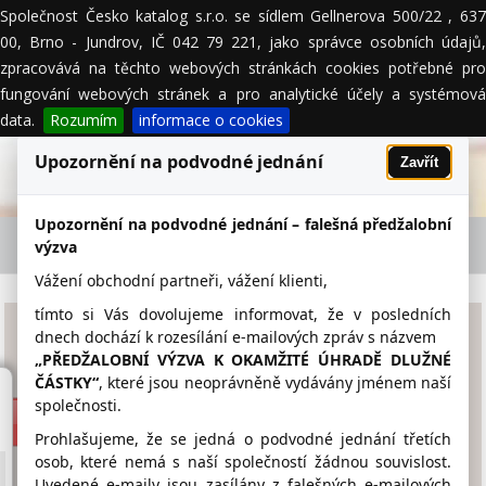
Společnost Česko katalog s.r.o. se sídlem Gellnerova 500/22 , 637
MENU
00, Brno - Jundrov, IČ 042 79 221, jako správce osobních údajů,
zpracovává na těchto webových stránkách cookies potřebné pro
fungování webových stránek a pro analytické účely a systémová
data.
Rozumím
informace o cookies
Upozornění na podvodné jednání
Zavřít
Upozornění na podvodné jednání – falešná předžalobní
LUBRYCO Holding SE - firemní detail
výzva
Vážení obchodní partneři, vážení klienti,
tímto si Vás dovolujeme informovat, že v posledních
LUBRYCO Holding SE
dnech dochází k rozesílání e-mailových zpráv s názvem
„PŘEDŽALOBNÍ VÝZVA K OKAMŽITÉ ÚHRADĚ DLUŽNÉ
ČÁSTKY“
, které jsou neoprávněně vydávány jménem naší
www.lubryco.cz
společnosti.
775 798 136
Prohlašujeme, že se jedná o podvodné jednání třetích
osob, které nemá s naší společností žádnou souvislost.
lubryco@lubryco.cz
Uvedené e-maily jsou zasílány z falešných e-mailových