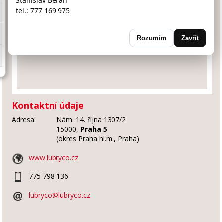
Stanislav Beran
tel.: 777 169 975
Rozumím
Zavřít
Kontaktní údaje
Adresa:
Nám. 14. října 1307/2
15000,
Praha 5
(okres Praha hl.m., Praha)
www.lubryco.cz
775 798 136
lubryco@lubryco.cz