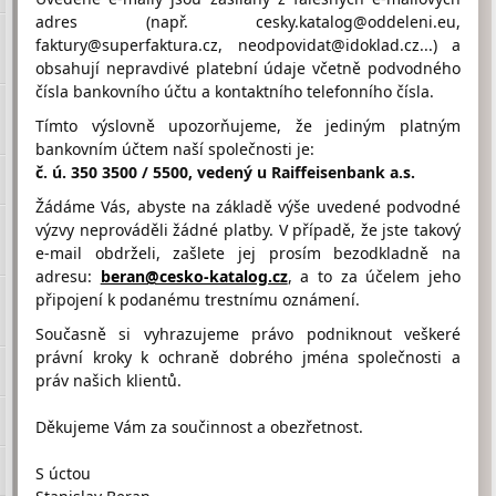
adres (např. cesky.katalog@oddeleni.eu,
faktury@superfaktura.cz, neodpovidat@idoklad.cz...) a
obsahují nepravdivé platební údaje včetně podvodného
Hodnocení firmy LUBRYCO
čísla bankovního účtu a kontaktního telefonního čísla.
Holding SE od návštěvníků
Firma doposud nasbírala:
Tímto výslovně upozorňujeme, že jediným platným
0 Bodů
bankovním účtem naší společnosti je:
č. ú. 350 3500 / 5500, vedený u Raiffeisenbank a.s.
1 Bod
2 Body
3 Body
Žádáme Vás, abyste na základě výše uvedené podvodné
výzvy neprováděli žádné platby. V případě, že jste takový
e-mail obdrželi, zašlete jej prosím bezodkladně na
adresu:
beran@cesko-katalog.cz
, a to za účelem jeho
připojení k podanému trestnímu oznámení.
Umístění LUBRYCO Holding SE na Google maps
Současně si vyhrazujeme právo podniknout veškeré
právní kroky k ochraně dobrého jména společnosti a
práv našich klientů.
Děkujeme Vám za součinnost a obezřetnost.
S úctou