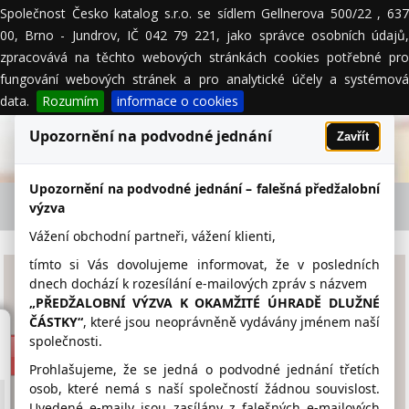
Společnost Česko katalog s.r.o. se sídlem Gellnerova 500/22 , 637
MENU
00, Brno - Jundrov, IČ 042 79 221, jako správce osobních údajů,
zpracovává na těchto webových stránkách cookies potřebné pro
fungování webových stránek a pro analytické účely a systémová
data.
Rozumím
informace o cookies
Upozornění na podvodné jednání
Zavřít
Upozornění na podvodné jednání – falešná předžalobní
M.H.STAV s.r.o. - firemní detail
výzva
Vážení obchodní partneři, vážení klienti,
tímto si Vás dovolujeme informovat, že v posledních
M.H.STAV s.r.o.
dnech dochází k rozesílání e-mailových zpráv s názvem
„PŘEDŽALOBNÍ VÝZVA K OKAMŽITÉ ÚHRADĚ DLUŽNÉ
ČÁSTKY“
, které jsou neoprávněně vydávány jménem naší
www.mhstav.cz
společnosti.
387 410 008
Prohlašujeme, že se jedná o podvodné jednání třetích
osob, které nemá s naší společností žádnou souvislost.
info@mhstav.cz
Uvedené e-maily jsou zasílány z falešných e-mailových