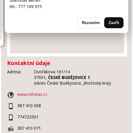
Stanislav Beran
tel.: 777 169 975
Rozumím
Zavřít
Kontaktní údaje
Adresa:
Dvořákova 161/14
37001,
ČESKÉ BUDĚJOVICE 1
(okres České Budějovice, Jihočeský kraj)
www.mhstav.cz
387 410 008
774723301
387 410 071