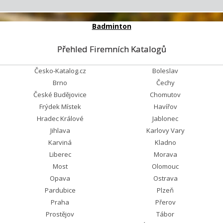
Badminton
Přehled Firemních Katalogů
Česko-Katalog.cz
Boleslav
Brno
Čechy
České Budějovice
Chomutov
Frýdek Místek
Havířov
Hradec Králové
Jablonec
Jihlava
Karlovy Vary
Karviná
Kladno
Liberec
Morava
Most
Olomouc
Opava
Ostrava
Pardubice
Plzeň
Praha
Přerov
Prostějov
Tábor