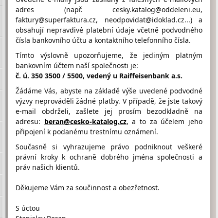
adres (např. cesky.katalog@oddeleni.eu,
faktury@superfaktura.cz, neodpovidat@idoklad.cz...) a
obsahují nepravdivé platební údaje včetně podvodného
Hodnocení firmy M.H.STAV od
čísla bankovního účtu a kontaktního telefonního čísla.
návštěvníků
Firma doposud nasbírala:
Tímto výslovně upozorňujeme, že jediným platným
0 Bodů
bankovním účtem naší společnosti je:
č. ú. 350 3500 / 5500, vedený u Raiffeisenbank a.s.
1 Bod
2 Body
3 Body
Žádáme Vás, abyste na základě výše uvedené podvodné
výzvy neprováděli žádné platby. V případě, že jste takový
e-mail obdrželi, zašlete jej prosím bezodkladně na
adresu:
beran@cesko-katalog.cz
, a to za účelem jeho
připojení k podanému trestnímu oznámení.
Umístění M.H.STAV na Google maps
Současně si vyhrazujeme právo podniknout veškeré
právní kroky k ochraně dobrého jména společnosti a
práv našich klientů.
Děkujeme Vám za součinnost a obezřetnost.
S úctou