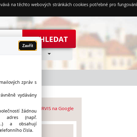
acovává na těchto webových stránkách cookies potřebné pro fungování
Zavřít
-mailových zpráv s
právněně vydávány
MILA-RADONOVÝ SERVIS na Google
polečností žádnou
h adres (např.
z...) a obsahují
lefonního čísla.