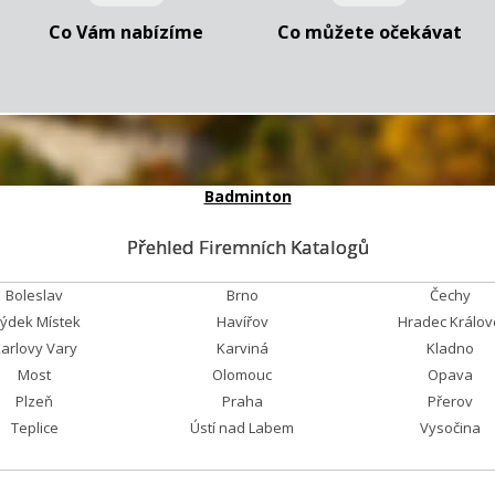
Co Vám nabízíme
Co můžete očekávat
Badminton
Přehled Firemních Katalogů
Boleslav
Brno
Čechy
rýdek Místek
Havířov
Hradec Králov
arlovy Vary
Karviná
Kladno
Most
Olomouc
Opava
Plzeň
Praha
Přerov
Teplice
Ústí nad Labem
Vysočina