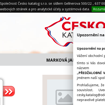
Společnost Česko katalog s.r.o. se sídlem Gellnerova 500/22 , 637 
O nás
Naše služby
Obchodní 
webových stránek a pro analytické účely a systémová data.
Rozum
Ochrana údajů
Upozornění na
Upozornění na po
Vážení obchodní pa
MARKOVÁ JARMILA-RADONOVÝ 
tímto si Vás dovo
názvem
„PŘEDŽALOBNÍ 
jménem naší spol
MARKO
Prohlašujeme, že
SERVIS
souvislost. U
cesky.katalog@o
466 
nepravdivé plateb