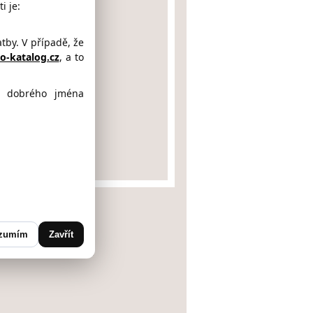
i je:
by. V případě, že
-katalog.cz
, a to
ě dobrého jména
6
zumím
Zavřít
UBICE 2
bice, Pardubický kraj)