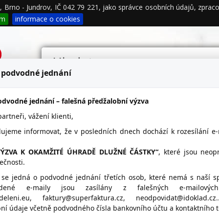
00, Brno - Jundrov, IČ 042 79 221, jako správce osobních údajů, zpr
podmínky
Propagace
Kontakty
ím
informace o cookies
 podvodné jednání
dvodné jednání – falešná předžalobní výzva
rtneři, vážení klienti,
SERVIS - firemní detail
lujeme informovat, že v posledních dnech dochází k rozesílání e
VÝZVA K OKAMŽITÉ ÚHRADĚ DLUŽNÉ ČÁSTKY“
, které jsou neo
ečnosti.
VÁ JARMILA-RADONOVÝ
Umístění MARKOVÁ JAR
 se jedná o podvodné jednání třetích osob, které nemá s naší s
maps
vedené e-maily jsou zasílány z falešných e-mailovýc
ddeleni.eu, faktury@superfaktura.cz, neodpovidat@idoklad.c
614 649
ní údaje včetně podvodného čísla bankovního účtu a kontaktního te