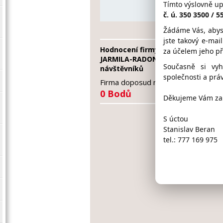
Tímto výslovně u
radon
č. ú. 350 3500 / 
Žádáme Vás, abys
jste takový e-mai
Hodnocení firmy MARKOVÁ
za účelem jeho p
JARMILA-RADONOVÝ SERVIS od
Současně si vy
návštěvníků
společnosti a práv
Firma doposud nasbírala:
0 Bodů
Děkujeme Vám za 
S úctou
Stanislav Beran
tel.: 777 169 975