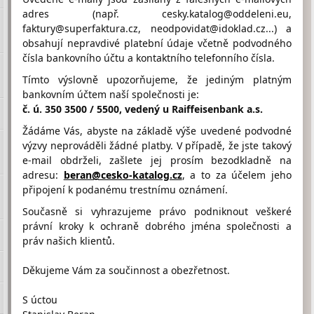
reditelna@zsmjos.cz
adres (např. cesky.katalog@oddeleni.eu,
faktury@superfaktura.cz, neodpovidat@idoklad.cz...) a
obsahují nepravdivé platební údaje včetně podvodného
čísla bankovního účtu a kontaktního telefonního čísla.
Hodnocení firmy ZŠ A MŠ
Bořetice od návštěvníků
Tímto výslovně upozorňujeme, že jediným platným
Firma doposud nasbírala:
bankovním účtem naší společnosti je:
0 Bodů
č. ú. 350 3500 / 5500, vedený u Raiffeisenbank a.s.
Žádáme Vás, abyste na základě výše uvedené podvodné
1 Bod
2 Body
3 Body
výzvy neprováděli žádné platby. V případě, že jste takový
e-mail obdrželi, zašlete jej prosím bezodkladně na
adresu:
beran@cesko-katalog.cz
, a to za účelem jeho
připojení k podanému trestnímu oznámení.
Současně si vyhrazujeme právo podniknout veškeré
Umístění ZŠ A MŠ Bořetice na Google maps
právní kroky k ochraně dobrého jména společnosti a
práv našich klientů.
Děkujeme Vám za součinnost a obezřetnost.
S úctou