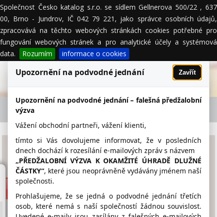
Společnost Česko katalog s.r.o. se sídlem Gellnerova 500/22 , 637
MENU
00, Brno - Jundrov, IČ 042 79 221, jako správce osobních údajů,
zpracovává na těchto webových stránkách cookies potřebné pro
fungování webových stránek a pro analytické účely a systémová
data.
Rozumím
informace o cookies
Upozornění na podvodné jednání
Zavřít
Upozornění na podvodné jednání – falešná předžalobní
ZŠ A MŠ Bořetice příspěvková organizace -
výzva
firemní detail
Vážení obchodní partneři, vážení klienti,
tímto si Vás dovolujeme informovat, že v posledních
ZŠ A MŠ Bořetice
dnech dochází k rozesílání e-mailových zpráv s názvem
„PŘEDŽALOBNÍ VÝZVA K OKAMŽITÉ ÚHRADĚ DLUŽNÉ
příspěvková organizace
ČÁSTKY“
, které jsou neoprávněně vydávány jménem naší
společnosti.
www.zsmjos.cz
Prohlašujeme, že se jedná o podvodné jednání třetích
519 430 207
osob, které nemá s naší společností žádnou souvislost.
Uvedené e-maily jsou zasílány z falešných e-mailových