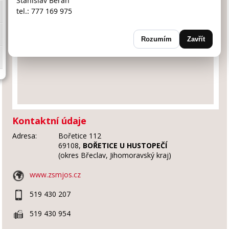
Stanislav Beran
tel.: 777 169 975
Rozumím
Zavřít
Kontaktní údaje
Adresa:
Bořetice 112
69108,
BOŘETICE U HUSTOPEČÍ
(okres Břeclav, Jihomoravský kraj)
www.zsmjos.cz
519 430 207
519 430 954