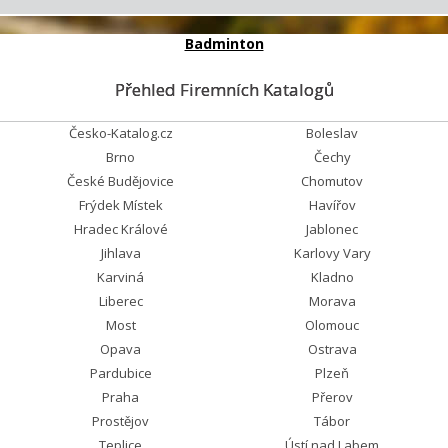
Badminton
Přehled Firemních Katalogů
Česko-Katalog.cz
Boleslav
Brno
Čechy
České Budějovice
Chomutov
Frýdek Místek
Havířov
Hradec Králové
Jablonec
Jihlava
Karlovy Vary
Karviná
Kladno
Liberec
Morava
Most
Olomouc
Opava
Ostrava
Pardubice
Plzeň
Praha
Přerov
Prostějov
Tábor
Teplice
Ústí nad Labem