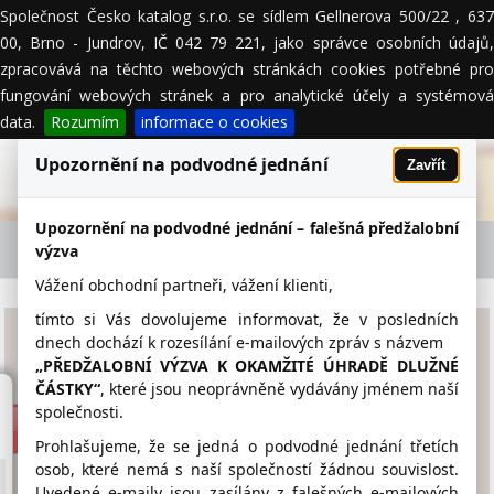
Společnost Česko katalog s.r.o. se sídlem Gellnerova 500/22 , 637
MENU
00, Brno - Jundrov, IČ 042 79 221, jako správce osobních údajů,
zpracovává na těchto webových stránkách cookies potřebné pro
fungování webových stránek a pro analytické účely a systémová
data.
Rozumím
informace o cookies
Upozornění na podvodné jednání
Zavřít
Upozornění na podvodné jednání – falešná předžalobní
ZŠ A MŠ Dolní Habartice příspěvková
výzva
organizace - firemní detail
Vážení obchodní partneři, vážení klienti,
tímto si Vás dovolujeme informovat, že v posledních
ZŠ A MŠ Dolní Habartice
dnech dochází k rozesílání e-mailových zpráv s názvem
„PŘEDŽALOBNÍ VÝZVA K OKAMŽITÉ ÚHRADĚ DLUŽNÉ
příspěvková organizace
ČÁSTKY“
, které jsou neoprávněně vydávány jménem naší
společnosti.
skoladolhabartice.sweb.cz
Prohlašujeme, že se jedná o podvodné jednání třetích
412 585 014
osob, které nemá s naší společností žádnou souvislost.
Uvedené e-maily jsou zasílány z falešných e-mailových