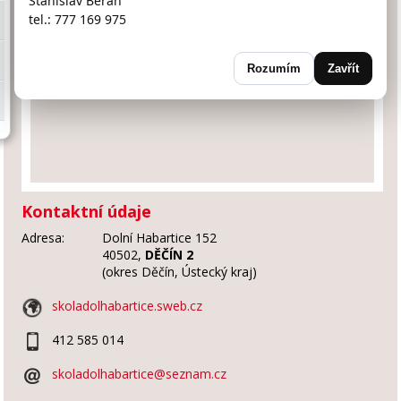
Stanislav Beran
tel.: 777 169 975
Rozumím
Zavřít
Kontaktní údaje
Adresa:
Dolní Habartice 152
40502,
DĚČÍN 2
(okres Děčín, Ústecký kraj)
skoladolhabartice.sweb.cz
412 585 014
skoladolhabartice@seznam.cz