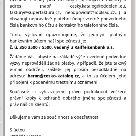
skoladolhabartice@seznam.cz
adres (např. cesky.katalog@oddeleni.eu,
faktury@superfaktura.cz, neodpovidat@idoklad.cz...) a
obsahují nepravdivé platební údaje včetně podvodného
čísla bankovního účtu a kontaktního telefonního čísla.
Hodnocení firmy ZŠ A MŠ Dolní
Habartice od návštěvníků
Tímto výslovně upozorňujeme, že jediným platným
Firma doposud nasbírala:
bankovním účtem naší společnosti je:
0 Bodů
č. ú. 350 3500 / 5500, vedený u Raiffeisenbank a.s.
Žádáme Vás, abyste na základě výše uvedené podvodné
1 Bod
2 Body
3 Body
výzvy neprováděli žádné platby. V případě, že jste takový
e-mail obdrželi, zašlete jej prosím bezodkladně na
adresu:
beran@cesko-katalog.cz
, a to za účelem jeho
připojení k podanému trestnímu oznámení.
Současně si vyhrazujeme právo podniknout veškeré
Umístění ZŠ A MŠ Dolní Habartice na Google maps
právní kroky k ochraně dobrého jména společnosti a
práv našich klientů.
Děkujeme Vám za součinnost a obezřetnost.
S úctou