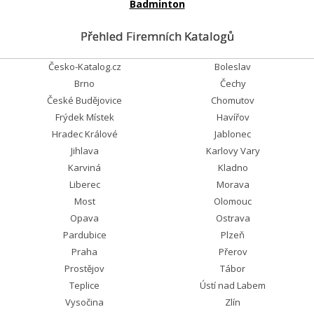
Badminton
Přehled Firemních Katalogů
Česko-Katalog.cz
Boleslav
Brno
Čechy
České Budějovice
Chomutov
Frýdek Místek
Havířov
Hradec Králové
Jablonec
Jihlava
Karlovy Vary
Karviná
Kladno
Liberec
Morava
Most
Olomouc
Opava
Ostrava
Pardubice
Plzeň
Praha
Přerov
Prostějov
Tábor
Teplice
Ústí nad Labem
Vysočina
Zlín