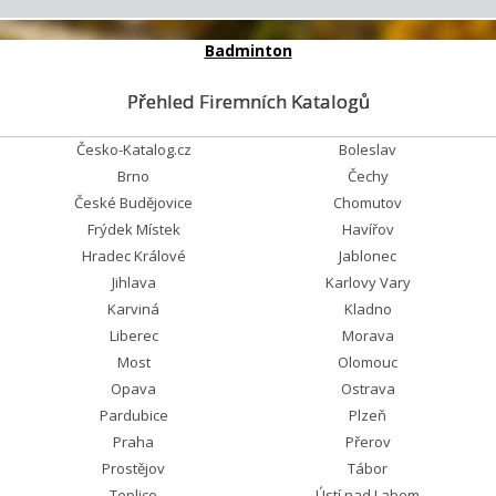
Badminton
Přehled Firemních Katalogů
Česko-Katalog.cz
Boleslav
Brno
Čechy
České Budějovice
Chomutov
Frýdek Místek
Havířov
Hradec Králové
Jablonec
Jihlava
Karlovy Vary
Karviná
Kladno
Liberec
Morava
Most
Olomouc
Opava
Ostrava
Pardubice
Plzeň
Praha
Přerov
Prostějov
Tábor
Teplice
Ústí nad Labem