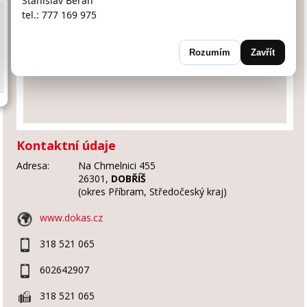
Stanislav Beran
tel.: 777 169 975
Rozumím
Zavřít
Kontaktní údaje
Adresa:
Na Chmelnici 455
26301,
DOBŘÍŠ
(okres Příbram, Středočeský kraj)
www.dokas.cz
318 521 065
602642907
318 521 065