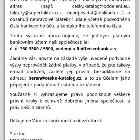
adres (např. cesky.katalog@oddeleni.eu,
faktury@superfaktura.cz, neodpovidat@idoklad.cz...) a
obsahují nepravdivé platební údaje včetně podvodného
Hodnocení firmy DOKAS DOBŘÍŠ
čísla bankovního účtu a kontaktního telefonního čísla.
od návštěvníků
Firma doposud nasbírala:
Tímto výslovně upozorňujeme, že jediným platným
0 Bodů
bankovním účtem naší společnosti je:
č. ú. 350 3500 / 5500, vedený u Raiffeisenbank a.s.
1 Bod
2 Body
3 Body
Žádáme Vás, abyste na základě výše uvedené podvodné
výzvy neprováděli žádné platby. V případě, že jste takový
e-mail obdrželi, zašlete jej prosím bezodkladně na
adresu:
beran@cesko-katalog.cz
, a to za účelem jeho
připojení k podanému trestnímu oznámení.
Umístění DOKAS DOBŘÍŠ na Google maps
Současně si vyhrazujeme právo podniknout veškeré
právní kroky k ochraně dobrého jména společnosti a
práv našich klientů.
Děkujeme Vám za součinnost a obezřetnost.
S úctou