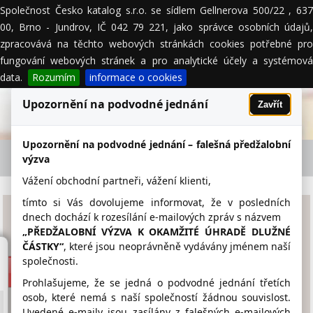
Společnost Česko katalog s.r.o. se sídlem Gellnerova 500/22 , 637
MENU
00, Brno - Jundrov, IČ 042 79 221, jako správce osobních údajů,
zpracovává na těchto webových stránkách cookies potřebné pro
fungování webových stránek a pro analytické účely a systémová
data.
Rozumím
informace o cookies
Upozornění na podvodné jednání
Zavřít
Upozornění na podvodné jednání – falešná předžalobní
DOKAS DOBŘÍŠ s.r.o. - firemní detail
výzva
Vážení obchodní partneři, vážení klienti,
tímto si Vás dovolujeme informovat, že v posledních
DOKAS DOBŘÍŠ s.r.o.
dnech dochází k rozesílání e-mailových zpráv s názvem
„PŘEDŽALOBNÍ VÝZVA K OKAMŽITÉ ÚHRADĚ DLUŽNÉ
ČÁSTKY“
, které jsou neoprávněně vydávány jménem naší
www.dokas.cz
společnosti.
318 521 065
Prohlašujeme, že se jedná o podvodné jednání třetích
osob, které nemá s naší společností žádnou souvislost.
info@dokas.cz
Uvedené e-maily jsou zasílány z falešných e-mailových