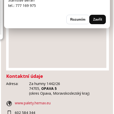
Stanislav Beran
tel.: 777 169 975
Rozumím
Zavřít
Kontaktní údaje
Adresa:
Za humny 1442/26
74705,
OPAVA 5
(okres Opava, Moravskoslezský kraj)
www.palety.hemax.eu
602 584 344