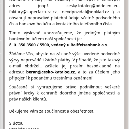
adres (např. cesky.katalog@oddeleni.eu,
andreas.drastik@volny.cz
faktury@superfaktura.cz, neodpovidat@idoklad.cz...) a
obsahují nepravdivé platební údaje včetně podvodného
čísla bankovního účtu a kontaktního telefonního čísla.
Hodnocení firmy DRASTÍK
Tímto výslovně upozorňujeme, že jediným platným
ANDREAS-SDRUŽENÍ HEMAX od
bankovním účtem naší společnosti je:
návštěvníků
č. ú. 350 3500 / 5500, vedený u Raiffeisenbank a.s.
Firma doposud nasbírala:
Žádáme Vás, abyste na základě výše uvedené podvodné
0 Bodů
výzvy neprováděli žádné platby. V případě, že jste takový
e-mail obdrželi, zašlete jej prosím bezodkladně na
1 Bod
2 Body
3 Body
adresu:
beran@cesko-katalog.cz
, a to za účelem jeho
připojení k podanému trestnímu oznámení.
Současně si vyhrazujeme právo podniknout veškeré
právní kroky k ochraně dobrého jména společnosti a
práv našich klientů.
Umístění DRASTÍK ANDREAS-SDRUŽENÍ HEMAX na
Google maps
Děkujeme Vám za součinnost a obezřetnost.
S úctou