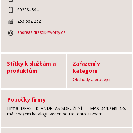
602584344
253 662 252
andreas.drastik@volny.cz
Štítky k službám a
Zařazení v
produktům
kategorii
Obchody a prodejci
Pobočky firmy
Firma DRASTÍK ANDREAS-SDRUŽENÍ HEMAX sdružení f.o.
má v našem katalogu veden pouze tento záznam.