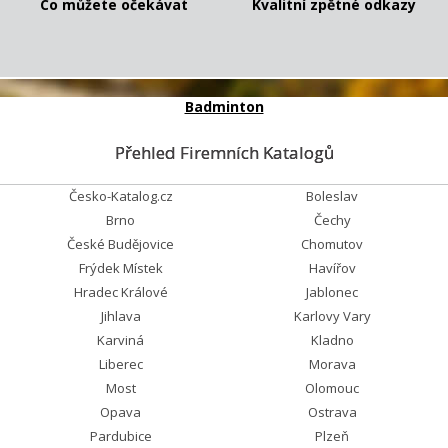
Co můžete očekávat
Kvalitní zpětné odkazy
Badminton
Přehled Firemních Katalogů
Česko-Katalog.cz
Boleslav
Brno
Čechy
České Budějovice
Chomutov
Frýdek Místek
Havířov
Hradec Králové
Jablonec
Jihlava
Karlovy Vary
Karviná
Kladno
Liberec
Morava
Most
Olomouc
Opava
Ostrava
Pardubice
Plzeň