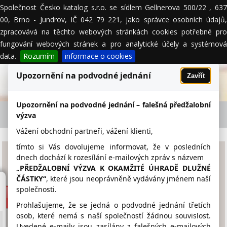
Společnost Česko katalog s.r.o. se sídlem Gellnerova 500/22 , 637
MENU
00, Brno - Jundrov, IČ 042 79 221, jako správce osobních údajů,
zpracovává na těchto webových stránkách cookies potřebné pro
fungování webových stránek a pro analytické účely a systémová
data.
Rozumím
informace o cookies
Upozornění na podvodné jednání
Zavřít
Upozornění na podvodné jednání – falešná předžalobní
DRASTÍK ANDREAS-SDRUŽENÍ HEMAX sdružení
výzva
f.o. - firemní detail
Vážení obchodní partneři, vážení klienti,
tímto si Vás dovolujeme informovat, že v posledních
DRASTÍK ANDREAS-
dnech dochází k rozesílání e-mailových zpráv s názvem
„PŘEDŽALOBNÍ VÝZVA K OKAMŽITÉ ÚHRADĚ DLUŽNÉ
SDRUŽENÍ HEMAX
ČÁSTKY“
, které jsou neoprávněně vydávány jménem naší
sdružení f.o.
společnosti.
www.palety.hemax.eu
Prohlašujeme, že se jedná o podvodné jednání třetích
osob, které nemá s naší společností žádnou souvislost.
602 584 344
Uvedené e-maily jsou zasílány z falešných e-mailových