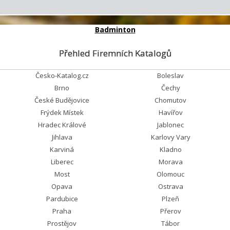
Badminton
Přehled Firemních Katalogů
Česko-Katalog.cz
Boleslav
Brno
Čechy
České Budějovice
Chomutov
Frýdek Místek
Havířov
Hradec Králové
Jablonec
Jihlava
Karlovy Vary
Karviná
Kladno
Liberec
Morava
Most
Olomouc
Opava
Ostrava
Pardubice
Plzeň
Praha
Přerov
Prostějov
Tábor