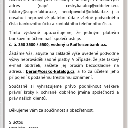
adres (např. cesky.katalog@oddeleni.eu,
faktury@superfaktura.cz, neodpovidat@idoklad.cz...) a
obsahují nepravdivé platební údaje včetně podvodného
Hodnocení firmy EKO
čísla bankovního účtu a kontaktního telefonního čísla.
KRATOCHVÍL od návštěvníků
Firma doposud nasbírala:
Tímto výslovně upozorňujeme, že jediným platným
3 Body
bankovním účtem naší společnosti je:
č. ú. 350 3500 / 5500, vedený u Raiffeisenbank a.s.
1 Bod
2 Body
3 Body
Žádáme Vás, abyste na základě výše uvedené podvodné
výzvy neprováděli žádné platby. V případě, že jste takový
e-mail obdrželi, zašlete jej prosím bezodkladně na
adresu:
beran@cesko-katalog.cz
, a to za účelem jeho
připojení k podanému trestnímu oznámení.
Umístění EKO KRATOCHVÍL na Google maps
Současně si vyhrazujeme právo podniknout veškeré
právní kroky k ochraně dobrého jména společnosti a
práv našich klientů.
Děkujeme Vám za součinnost a obezřetnost.
S úctou