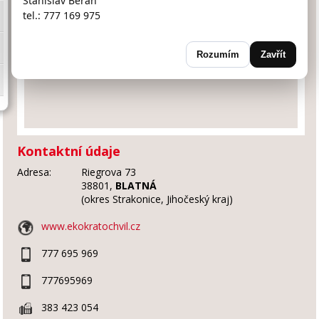
Stanislav Beran
tel.: 777 169 975
Rozumím
Zavřít
Kontaktní údaje
Adresa:
Riegrova 73
38801,
BLATNÁ
(okres Strakonice, Jihočeský kraj)
www.ekokratochvil.cz
777 695 969
777695969
383 423 054