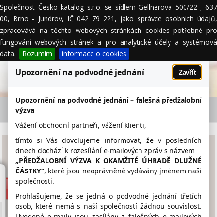
Společnost Česko katalog s.r.o. se sídlem Gellnerova 500/22 , 637
MENU
00, Brno - Jundrov, IČ 042 79 221, jako správce osobních údajů,
zpracovává na těchto webových stránkách cookies potřebné pro
fungování webových stránek a pro analytické účely a systémová
data.
Rozumím
informace o cookies
Upozornění na podvodné jednání
Zavřít
Upozornění na podvodné jednání – falešná předžalobní
EKO KRATOCHVÍL - firemní detail
výzva
Vážení obchodní partneři, vážení klienti,
tímto si Vás dovolujeme informovat, že v posledních
EKO KRATOCHVÍL
dnech dochází k rozesílání e-mailových zpráv s názvem
„PŘEDŽALOBNÍ VÝZVA K OKAMŽITÉ ÚHRADĚ DLUŽNÉ
ČÁSTKY“
, které jsou neoprávněně vydávány jménem naší
www.ekokratochvil.cz
společnosti.
777 695 969
Prohlašujeme, že se jedná o podvodné jednání třetích
osob, které nemá s naší společností žádnou souvislost.
kratochvil.lada@tiscali.cz
Uvedené e-maily jsou zasílány z falešných e-mailových