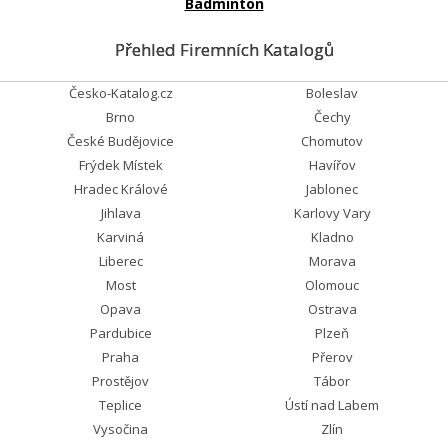
Badminton
Přehled Firemních Katalogů
Česko-Katalog.cz
Boleslav
Brno
Čechy
České Budějovice
Chomutov
Frýdek Místek
Havířov
Hradec Králové
Jablonec
Jihlava
Karlovy Vary
Karviná
Kladno
Liberec
Morava
Most
Olomouc
Opava
Ostrava
Pardubice
Plzeň
Praha
Přerov
Prostějov
Tábor
Teplice
Ústí nad Labem
Vysočina
Zlín