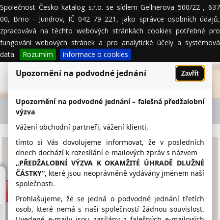
Společnost Česko katalog s.r.o. se sídlem Gellnerova 500/22 , 637
MENU
00, Brno - Jundrov, IČ 042 79 221, jako správce osobních údajů,
zpracovává na těchto webových stránkách cookies potřebné pro
fungování webových stránek a pro analytické účely a systémová
data.
Rozumím
informace o cookies
Upozornění na podvodné jednání
Zavřít
Upozornění na podvodné jednání – falešná předžalobní
AM-KOVO s.r.o. - firemní detail
výzva
Vážení obchodní partneři, vážení klienti,
tímto si Vás dovolujeme informovat, že v posledních
AM-KOVO s.r.o.
dnech dochází k rozesílání e-mailových zpráv s názvem
„PŘEDŽALOBNÍ VÝZVA K OKAMŽITÉ ÚHRADĚ DLUŽNÉ
ČÁSTKY“
, které jsou neoprávněně vydávány jménem naší
kovosrot-vykup.cz
společnosti.
736 100 913
Prohlašujeme, že se jedná o podvodné jednání třetích
osob, které nemá s naší společností žádnou souvislost.
Uvedené e-maily jsou zasílány z falešných e-mailových