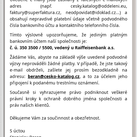
adres (např. cesky.katalog@oddeleni.eu,
Výkup železa, barevných kovů a autobaterií. Provoz sběrného
faktury@superfaktura.cz, neodpovidat@idoklad.cz...) a
dvora a zajištění ekologické likvidace kovů.
obsahují nepravdivé platební údaje včetně podvodného
čísla bankovního účtu a kontaktního telefonního čísla.
Hodnocení firmy AM-KOVO od
Tímto výslovně upozorňujeme, že jediným platným
návštěvníků
bankovním účtem naší společnosti je:
Firma doposud nasbírala:
č. ú. 350 3500 / 5500, vedený u Raiffeisenbank a.s.
0 Bodů
Žádáme Vás, abyste na základě výše uvedené podvodné
1 Bod
2 Body
3 Body
výzvy neprováděli žádné platby. V případě, že jste takový
e-mail obdrželi, zašlete jej prosím bezodkladně na
adresu:
beran@cesko-katalog.cz
, a to za účelem jeho
připojení k podanému trestnímu oznámení.
Současně si vyhrazujeme právo podniknout veškeré
právní kroky k ochraně dobrého jména společnosti a
Umístění AM-KOVO na Google maps
práv našich klientů.
Děkujeme Vám za součinnost a obezřetnost.
S úctou