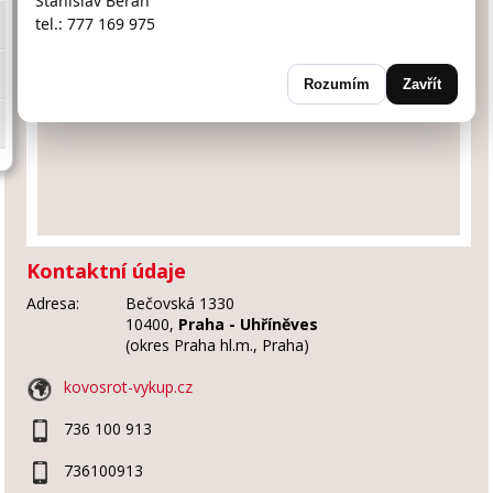
Stanislav Beran
tel.: 777 169 975
Rozumím
Zavřít
Kontaktní údaje
Adresa:
Bečovská 1330
10400,
Praha - Uhříněves
(okres Praha hl.m., Praha)
kovosrot-vykup.cz
736 100 913
736100913