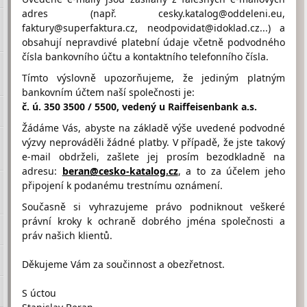
adres (např. cesky.katalog@oddeleni.eu,
Distribuce a prodej autodílů pro všechny značky automobilů.
faktury@superfaktura.cz, neodpovidat@idoklad.cz...) a
Nabídka příslušenství, provozních kapalin, pneumatik a disků.
obsahují nepravdivé platební údaje včetně podvodného
Provozujeme autoservis se specializací na všechny značky.
čísla bankovního účtu a kontaktního telefonního čísla.
Tímto výslovně upozorňujeme, že jediným platným
Hodnocení firmy APM
bankovním účtem naší společnosti je:
AUTOMOTIVE od návštěvníků
č. ú. 350 3500 / 5500, vedený u Raiffeisenbank a.s.
Firma doposud nasbírala:
Žádáme Vás, abyste na základě výše uvedené podvodné
3 Body
výzvy neprováděli žádné platby. V případě, že jste takový
1 Bod
2 Body
3 Body
e-mail obdrželi, zašlete jej prosím bezodkladně na
adresu:
beran@cesko-katalog.cz
, a to za účelem jeho
připojení k podanému trestnímu oznámení.
Současně si vyhrazujeme právo podniknout veškeré
právní kroky k ochraně dobrého jména společnosti a
práv našich klientů.
Umístění APM AUTOMOTIVE na Google maps
Děkujeme Vám za součinnost a obezřetnost.
S úctou