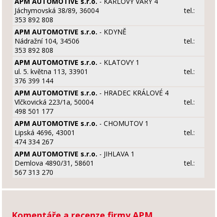
APM AUTOMOTIVE s.r.o.
- KARLOVY VARY 4
Jáchymovská 38/89, 36004
tel.:
353 892 808
APM AUTOMOTIVE s.r.o.
- KDYNĚ
Nádražní 104, 34506
tel.:
353 892 808
APM AUTOMOTIVE s.r.o.
- KLATOVY 1
ul. 5. května 113, 33901
tel.:
376 399 144
APM AUTOMOTIVE s.r.o.
- HRADEC KRÁLOVÉ 4
Vlčkovická 223/1a, 50004
tel.:
498 501 177
APM AUTOMOTIVE s.r.o.
- CHOMUTOV 1
Lipská 4696, 43001
tel.:
474 334 267
APM AUTOMOTIVE s.r.o.
- JIHLAVA 1
Demlova 4890/31, 58601
tel.:
567 313 270
Komentáře a recenze firmy APM