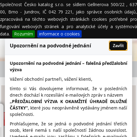
Společnost Česko katalog s.r.o. se sídlem Gellnerova 500/22 , 637
MENU
00, Brno - Jundrov, IČ 042 79 221, jako správce osobních údajů,
zpracovává na těchto webových stránkách cookies potřebné pro
fungování webových stránek a pro analytické účely a systémová
data.
Rozumím
informace o cookies
Upozornění na podvodné jednání
Zavřít
Upozornění na podvodné jednání – falešná předžalobní
APM AUTOMOTIVE s.r.o. - firemní detail
výzva
Vážení obchodní partneři, vážení klienti,
tímto si Vás dovolujeme informovat, že v posledních
APM AUTOMOTIVE s.r.o.
dnech dochází k rozesílání e-mailových zpráv s názvem
„PŘEDŽALOBNÍ VÝZVA K OKAMŽITÉ ÚHRADĚ DLUŽNÉ
ČÁSTKY“
, které jsou neoprávněně vydávány jménem naší
www.apm.cz
společnosti.
379 720 543
Prohlašujeme, že se jedná o podvodné jednání třetích
osob, které nemá s naší společností žádnou souvislost.
servis.domazlice@apm.cz
Uvedené e-maily jsou zasílány z falešných e-mailových