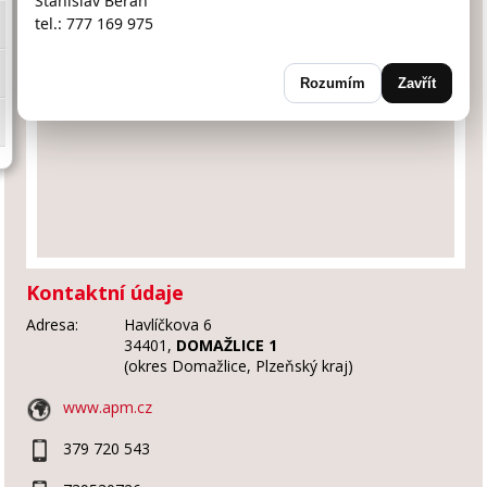
Stanislav Beran
tel.: 777 169 975
Rozumím
Zavřít
Kontaktní údaje
Adresa:
Havlíčkova 6
34401,
DOMAŽLICE 1
(okres Domažlice, Plzeňský kraj)
www.apm.cz
379 720 543