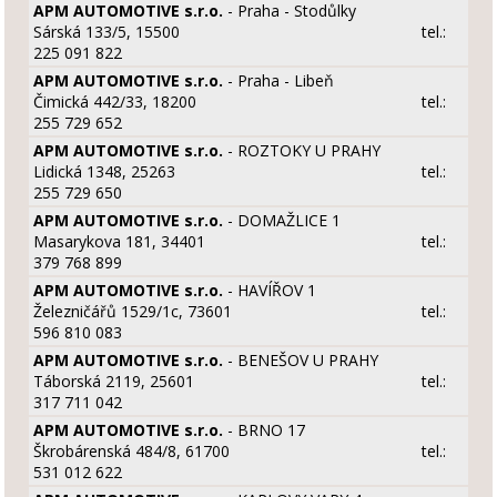
APM AUTOMOTIVE s.r.o.
- Praha - Stodůlky
Sárská 133/5, 15500
tel.:
225 091 822
APM AUTOMOTIVE s.r.o.
- Praha - Libeň
Čimická 442/33, 18200
tel.:
255 729 652
APM AUTOMOTIVE s.r.o.
- ROZTOKY U PRAHY
Lidická 1348, 25263
tel.:
255 729 650
APM AUTOMOTIVE s.r.o.
- DOMAŽLICE 1
Masarykova 181, 34401
tel.:
379 768 899
APM AUTOMOTIVE s.r.o.
- HAVÍŘOV 1
Železničářů 1529/1c, 73601
tel.:
596 810 083
APM AUTOMOTIVE s.r.o.
- BENEŠOV U PRAHY
Táborská 2119, 25601
tel.:
317 711 042
APM AUTOMOTIVE s.r.o.
- BRNO 17
Škrobárenská 484/8, 61700
tel.:
531 012 622