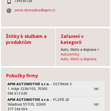
739530726
servis.domazlice@apm.cz
Štítky k službám a
Zařazení v
produktům
kategorii
Auto, Moto a doprava
>
Autoservisy
Auto, Moto a doprava
Pobočky firmy
APM AUTOMOTIVE s.r.o.
- OSTRAVA 3
1. máje 3236/103, 70300
tel.:
596 613 630
APM AUTOMOTIVE s.r.o.
- PLZEŇ 26
Skladová 557/20, 32600
tel.:
377 244 064