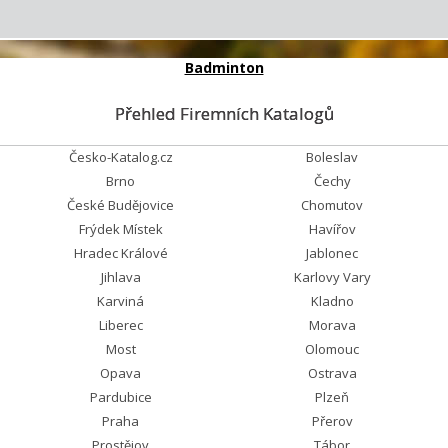
Badminton
Přehled Firemních Katalogů
Česko-Katalog.cz
Boleslav
Brno
Čechy
České Budějovice
Chomutov
Frýdek Místek
Havířov
Hradec Králové
Jablonec
Jihlava
Karlovy Vary
Karviná
Kladno
Liberec
Morava
Most
Olomouc
Opava
Ostrava
Pardubice
Plzeň
Praha
Přerov
Prostějov
Tábor